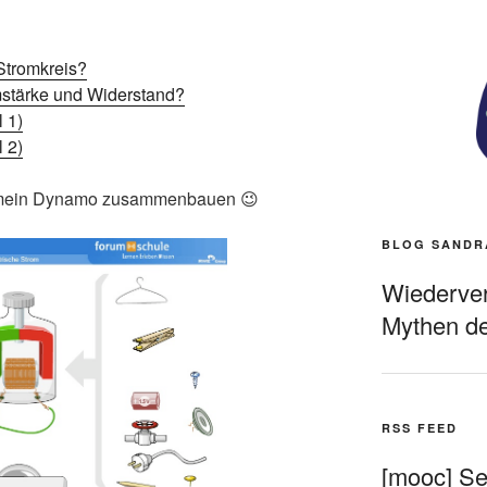
Stromkreis?
stärke und Widerstand?
 1)
 2)
l mein Dynamo zusammenbauen 😉
BLOG SANDR
Wiederverö
Mythen de
RSS FEED
[mooc] Sel