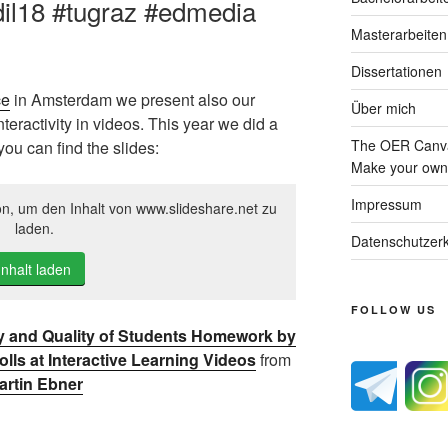
dil18 #tugraz #edmedia
Masterarbeiten
Dissertationen
ce
in Amsterdam we present also our
Über mich
teractivity in videos. This year we did a
The OER Canva
 you can find the slides:
Make your own 
Impressum
on, um den Inhalt von www.slideshare.net zu
laden.
Datenschutzerk
Inhalt laden
FOLLOW US
cy and Quality of Students Homework by
lls at Interactive Learning Videos
from
artin Ebner