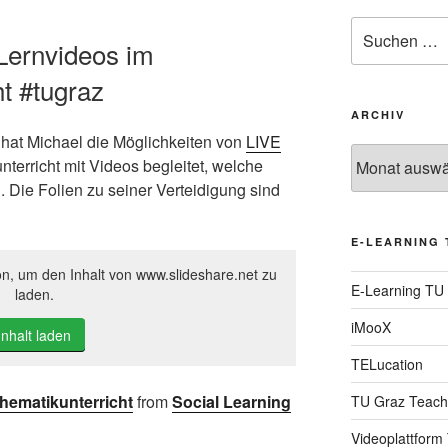
Suche
 Lernvideos im
nach:
t #tugraz
ARCHIV
hat Michael die Möglichkeiten von
LIVE
Archiv
terricht mit Videos begleitet, welche
. Die Folien zu seiner Verteidigung sind
E-LEARNING 
on, um den Inhalt von www.slideshare.net zu
E-Learning TU
laden.
iMooX
Inhalt laden
TELucation
thematikunterricht
from
Social Learning
TU Graz Teach
Videoplattform