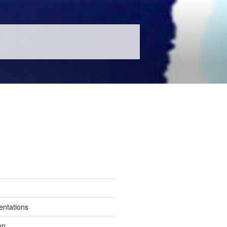
entations
en