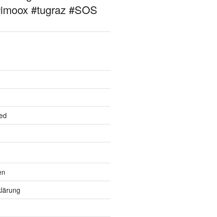
#imoox #tugraz #SOS
ed
en
lärung