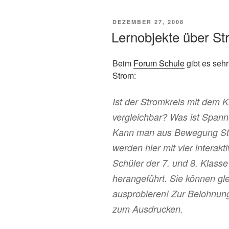
VERÖFFENTLICHT
DEZEMBER 27, 2008
AM
Lernobjekte über S
Beim
Forum Schule
gibt es seh
Strom:
Ist der Stromkreis mit dem 
vergleichbar? Was ist Span
Kann man aus Bewegung St
werden hier mit vier interak
Schüler der 7. und 8. Klas
herangeführt. Sie können gle
ausprobieren! Zur Belohnung
zum Ausdrucken.