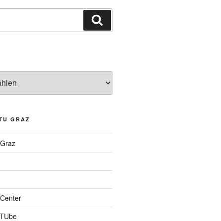
Suchen
TU GRAZ
 Graz
Center
 TUbe