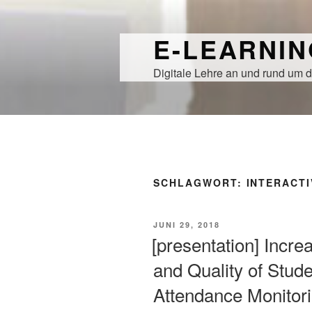
Zum
Inhalt
E-LEARNI
springen
Digitale Lehre an und rund um d
SCHLAGWORT:
INTERACTI
VERÖFFENTLICHT
JUNI 29, 2018
AM
[presentation] Incre
and Quality of Stu
Attendance Monitorin