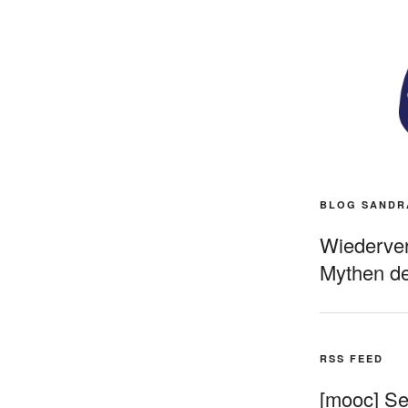
BLOG SANDR
Wiederverö
Mythen de
RSS FEED
[mooc] Sel