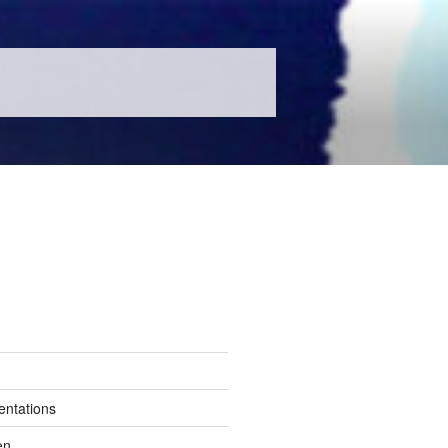
entations
en