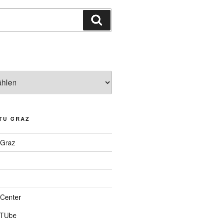
Suchen
TU GRAZ
 Graz
Center
 TUbe