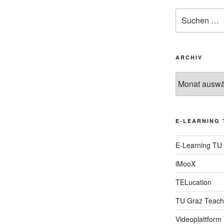
Suche
nach:
ARCHIV
Archiv
E-LEARNING 
E-Learning TU
iMooX
TELucation
TU Graz Teach
Videoplattform