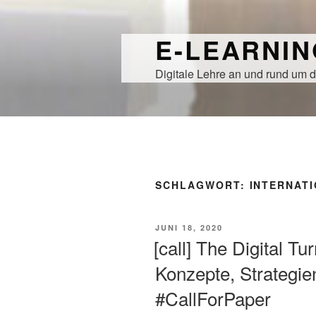
Zum
Inhalt
E-LEARNI
springen
Digitale Lehre an und rund um d
SCHLAGWORT:
INTERNATI
VERÖFFENTLICHT
JUNI 18, 2020
AM
[call] The Digital Tur
Konzepte, Strategie
#CallForPaper