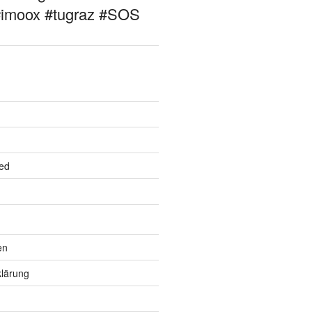
#imoox #tugraz #SOS
ed
en
lärung