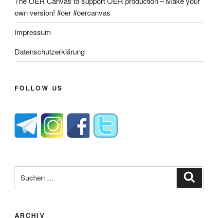
The OER Canvas to support OER production – Make your
own version! #oer #oercanvas
Impressum
Datenschutzerklärung
FOLLOW US
Suche
Suche
nach:
ARCHIV