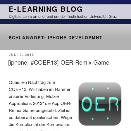
Zum
E-LEARNING BLOG
Inhalt
Digitale Lehre an und rund um der Technischen Universität Graz
springen
SCHLAGWORT:
IPHONE DEVELOPMNT
VERÖFFENTLICHT
JULI 2, 2013
AM
[iphone, #COER13] OER-Remix Game
Quasi ein Nachtrag zum
COER13: Wir haben im Rahmen
unserer Vorlesung „
Mobile
Applications 2013
“ die App OER-
Remix Game umgesetzt. Ziel ist
es dabei auf spielerischem Wege
die Komplexität der Kombination