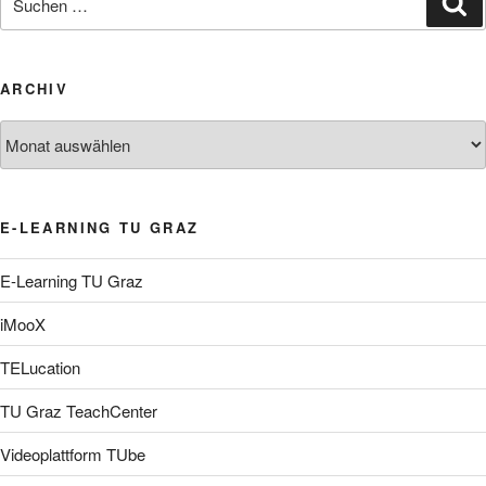
nach:
ARCHIV
Archiv
E-LEARNING TU GRAZ
E-Learning TU Graz
iMooX
TELucation
TU Graz TeachCenter
Videoplattform TUbe