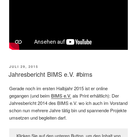
VERÖFFENTLICHT
JULI 29, 2015
AM
Jahresbericht BIMS e.V. #bims
Gerade noch im ersten Halbjahr 2015 ist er online
gegangen (und beim
BIMS e.V.
als Print erhältlich): Der
Jahresbericht 2014 des BIMS e.V. wo ich auch im Vorstand
schon nun mehrere Jahre tätig bin und spannende Projekte
umsetzen und begleiten darf.
Klicken Sie auf den unteren Button, um den Inhalt von