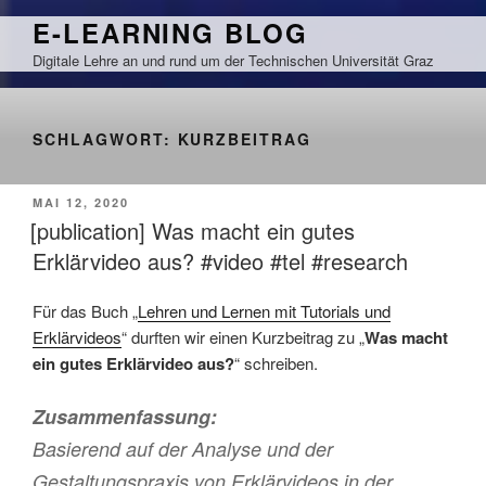
Zum
E-LEARNING BLOG
Inhalt
Digitale Lehre an und rund um der Technischen Universität Graz
springen
SCHLAGWORT:
KURZBEITRAG
VERÖFFENTLICHT
MAI 12, 2020
AM
[publication] Was macht ein gutes
Erklärvideo aus? #video #tel #research
Für das Buch „
Lehren und Lernen mit Tutorials und
Erklärvideos
“ durften wir einen Kurzbeitrag zu „
Was macht
ein gutes Erklärvideo aus?
“ schreiben.
Zusammenfassung:
Basierend auf der Analyse und der
Gestaltungspraxis von Erklärvideos in der