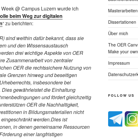
n Week @ Campus Luzern wurde ich
Masterarbeiten
lle beim Weg zur digitalen
Dissertationen
n
“ zu berichten:
Über mich
 sind weithin dafür bekannt, dass sie
The OER Canva
sern und den Wissensaustausch
Make your own 
werden drei wichtige Aspekte von OER
itäre Zusammenarbeit von zentraler
Impressum
ichen OER die rechtssichere Nutzung von
Datenschutzerk
ale Grenzen hinweg und beseitigen
 Urheberrechts, insbesondere bei
Dies gewährleistet die Einhaltung
FOLLOW US
ahmenbedingungen und fördert gleichzeitig
nterstützen OER die Nachhaltigkeit,
vestitionen in Bildungsmaterialien nicht
e eingeschränkt werden.Dies ist
tionen, in denen gemeinsame Ressourcen
Förderung einer langfristigen