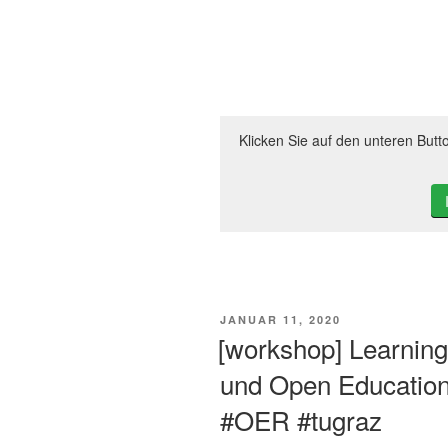
Klicken Sie auf den unteren Butt
VERÖFFENTLICHT
JANUAR 11, 2020
AM
[workshop] Learni
und Open Educatio
#OER #tugraz