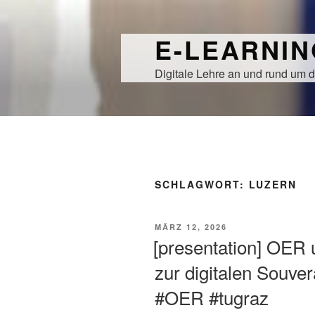
Zum
Inhalt
E-LEARNI
springen
Digitale Lehre an und rund um d
SCHLAGWORT:
LUZERN
VERÖFFENTLICHT
MÄRZ 12, 2026
AM
[presentation] OER 
zur digitalen Souve
#OER #tugraz