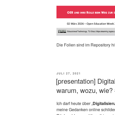
Die Folien sind im Repository hin
This is an impactful contributions, methodological rigor, and exceptional novelty in the research field of Open Educational Resources and its role for digital sovereignty.
VERÖFFENTLICHT
JULI 27, 2021
AM
[presentation] Digita
warum, wozu, wie? 
Ich darf heute über „
Digitalisie
meine Gedanken online schilder