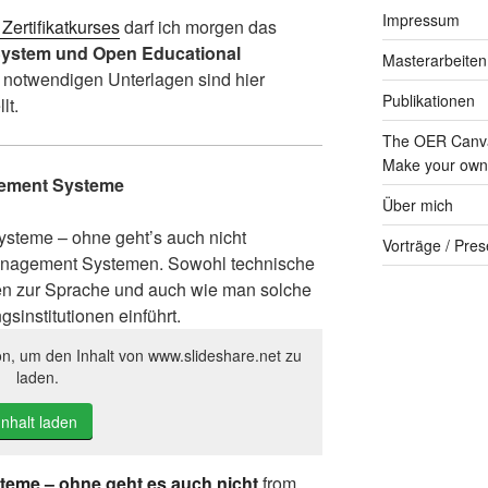
Impressum
ertifikatkurses
darf ich morgen das
ystem und Open Educational
Masterarbeiten
r notwendigen Unterlagen sind hier
Publikationen
lt.
The OER Canva
Make your own 
ement Systeme
Über mich
steme – ohne geht’s auch nicht
Vorträge / Pres
 Management Systemen. Sowohl technische
n zur Sprache und auch wie man solche
institutionen einführt.
on, um den Inhalt von www.slideshare.net zu
laden.
Inhalt laden
eme – ohne geht es auch nicht
from