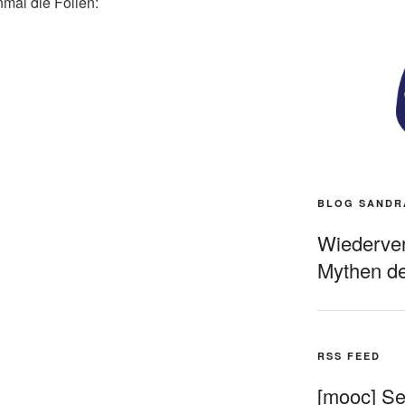
mal die Folien:
BLOG SANDR
Wiederverö
Mythen de
RSS FEED
[mooc] Sel