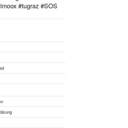
#imoox #tugraz #SOS
ed
en
lärung