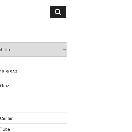
Suchen
TU GRAZ
 Graz
Center
 TUbe