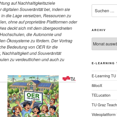
tung auf Nachhaltigkeitsziele
Suche
 digitalen Souveränität bei, indem sie
nach:
 in die Lage versetzen, Ressourcen zu
len, ohne auf proprietäre Plattformen oder
ies deckt sich mit dem übergeordneten
ARCHIV
r Hochschulen, die Autonomie und
alen Ökosysteme zu fördern. Der Vortrag
Archiv
gische Bedeutung von OER für die
Nachhaltigkeit und Souveränität
ulen zu verdeutlichen und auch zu
E-LEARNING 
E-Learning TU
iMooX
TELucation
TU Graz Teach
Videoplattform