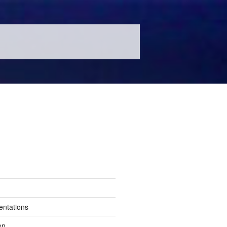
entations
en