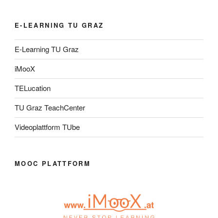
E-LEARNING TU GRAZ
E-Learning TU Graz
iMooX
TELucation
TU Graz TeachCenter
Videoplattform TUbe
MOOC PLATTFORM