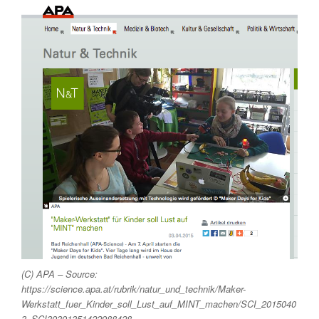
(C) APA – Source:
https://science.apa.at/rubrik/natur_und_technik/Maker-
Werkstatt_fuer_Kinder_soll_Lust_auf_MINT_machen/SCI_2015040
3_SCI39391351422988428