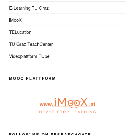
E-Learning TU Graz
iMooX
TELucation
TU Graz TeachCenter
Videoplattform TUbe
MOOC PLATTFORM
FOLLOW ME ON RESEARCHGATE