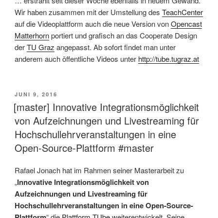
… erstrahlt seit dieser Woche ebenfalls in neuem Gewand.
Wir haben zusammen mit der Umstellung des
TeachCenter
auf die Videoplattform auch die neue Version von
Opencast
Matterhorn
portiert und grafisch an das Cooperate Design
der
TU Graz
angepasst. Ab sofort findet man unter
anderem auch öffentliche Videos unter
http://tube.tugraz.at
VERÖFFENTLICHT
JUNI 9, 2016
AM
[master] Innovative Integrationsmöglichkeit
von Aufzeichnungen und Livestreaming für
Hochschullehrveranstaltungen in eine
Open-Source-Plattform #master
Rafael Jonach hat im Rahmen seiner Masterarbeit zu
„
Innovative Integrationsmöglichkeit von
Aufzeichnungen und Livestreaming für
Hochschullehrveranstaltungen in eine Open-Source-
Plattform
“ die
Plattform TUbe
weiterentwickelt. Seine