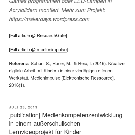
Games programmiert oder LED-Lampen in
Acrylbildern montiert. Mehr zum Projekt:
https://makerdays.wordpress.com
[F
ull article @ ResearchGate
]
[
Full article @ medienimpulse
]
Referenz:
Schön, S., Ebner, M., & Reip, I. (2016). Kreative
digitale Arbeit mit Kindern in einer viertägigen offenen
Werkstatt. Medienimpulse [Elektronische Ressource],
2016(1).
VERÖFFENTLICHT
JULI 23, 2013
AM
[publication] Medienkompetenzentwicklung
in einem außerschulischen
Lernvideoprojekt für Kinder