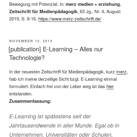
Bewegung mit Potenzial. In:
merz medien + erziehung.
Zeitschrift für Medienpädagogik
, 63 Jg., Nr. 4, August
2019, S. 9-16.
https://www.merz-zeitschrift.de/
VERÖFFENTLICHT
NOVEMBER 12, 2013
AM
[publication] E-Learning – Alles nur
Technologie?
In der neuesten Zeitschrift für Medienpädagogik, kurz
merz
,
hab ich meine derzeitige Sicht bzgl. E-Learning einmal
formuliert. Einfach frei von der Leber weg ist das
hier
entstanden.
Zusammenfassung:
E-Learning ist spätestens seit der
Jahrtausendwende in aller Munde. Egal ob in
Unternehmen, Universitäten oder Schulen,