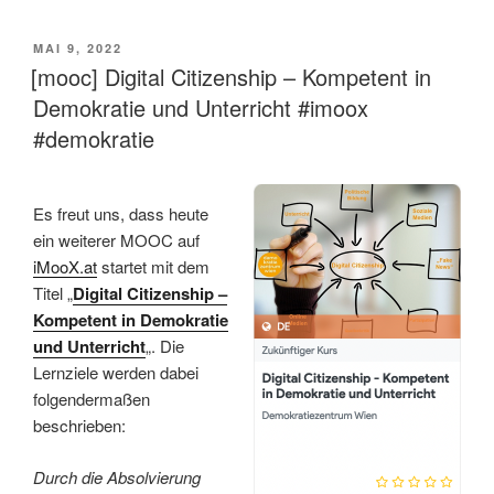
VERÖFFENTLICHT
MAI 9, 2022
AM
[mooc] Digital Citizenship – Kompetent in
Demokratie und Unterricht #imoox
#demokratie
Es freut uns, dass heute
ein weiterer MOOC auf
iMooX.at
startet mit dem
Titel „
Digital Citizenship –
Kompetent in Demokratie
und Unterricht
„. Die
Lernziele werden dabei
folgendermaßen
beschrieben:
Durch die Absolvierung