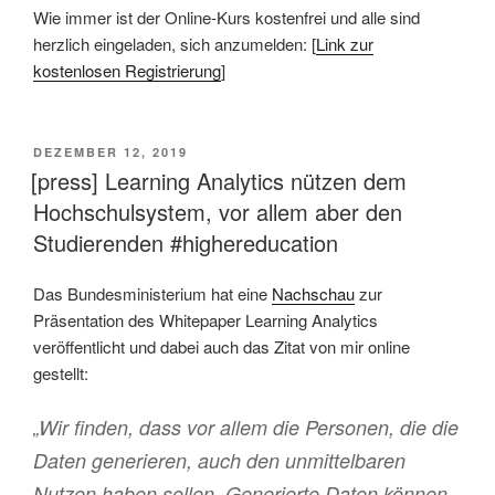
Wie immer ist der Online-Kurs kostenfrei und alle sind
herzlich eingeladen, sich anzumelden: [
Link zur
kostenlosen Registrierung
]
VERÖFFENTLICHT
DEZEMBER 12, 2019
AM
[press] Learning Analytics nützen dem
Hochschulsystem, vor allem aber den
Studierenden #highereducation
Das Bundesministerium hat eine
Nachschau
zur
Präsentation des Whitepaper Learning Analytics
veröffentlicht und dabei auch das Zitat von mir online
gestellt:
„Wir finden, dass vor allem die Personen, die die
Daten generieren, auch den unmittelbaren
Nutzen haben sollen. Generierte Daten können