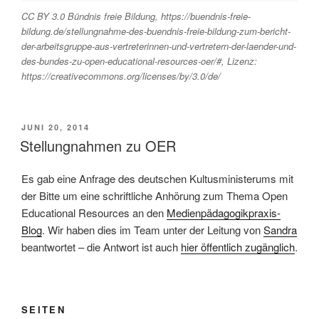
CC BY 3.0 Bündnis freie Bildung, https://buendnis-freie-
bildung.de/stellungnahme-des-buendnis-freie-bildung-zum-bericht-
der-arbeitsgruppe-aus-vertreterinnen-und-vertretern-der-laender-und-
des-bundes-zu-open-educational-resources-oer/#, Lizenz:
https://creativecommons.org/licenses/by/3.0/de/
VERÖFFENTLICHT
JUNI 20, 2014
AM
Stellungnahmen zu OER
Es gab eine Anfrage des deutschen Kultusministerums mit
der Bitte um eine schriftliche Anhörung zum Thema Open
Educational Resources an den
Medienpädagogikpraxis-
Blog
. Wir haben dies im Team unter der Leitung von
Sandra
beantwortet – die Antwort ist auch
hier öffentlich zugänglich
.
SEITEN