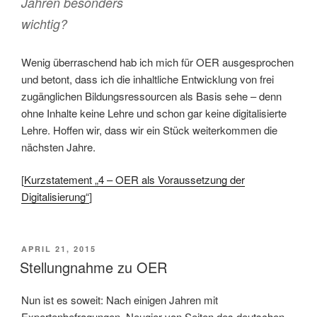
Jahren besonders
wichtig?
Wenig überraschend hab ich mich für OER ausgesprochen
und betont, dass ich die inhaltliche Entwicklung von frei
zugänglichen Bildungsressourcen als Basis sehe – denn
ohne Inhalte keine Lehre und schon gar keine digitalisierte
Lehre. Hoffen wir, dass wir ein Stück weiterkommen die
nächsten Jahre.
[
Kurzstatement „4 – OER als Voraussetzung der
Digitalisierung“
]
VERÖFFENTLICHT
APRIL 21, 2015
AM
Stellungnahme zu OER
Nun ist es soweit: Nach einigen Jahren mit
Expertenbefragungen, Neugier von Seiten des deutschen