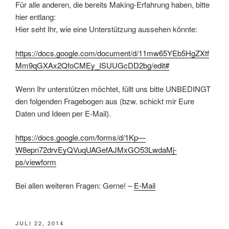
Für alle anderen, die bereits Making-Erfahrung haben, bitte
hier entlang:
Hier seht Ihr, wie eine Unterstützung aussehen könnte:
https://docs.google.com/document/d/11mw65YEb5HgZXtf
Mm9qGXAx2QfoCMEy_ISUUGcDD2bg/edit#
Wenn Ihr unterstützen möchtet, füllt uns bitte UNBEDINGT
den folgenden Fragebogen aus (bzw. schickt mir Eure
Daten und Ideen per E-Mail).
https://docs.google.com/forms/d/1Kp—
W8epn72drvEyQVuqUAGefAJMxGO53LwdaMj-
ps/viewform
Bei allen weiteren Fragen: Gerne! –
E-Mail
VERÖFFENTLICHT
JULI 22, 2014