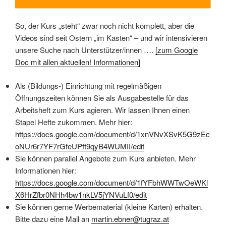
So, der Kurs „steht“ zwar noch nicht komplett, aber die
Videos sind seit Ostern „im Kasten“ – und wir intensivieren
unsere Suche nach Unterstützer/innen ….
[zum Google
Doc mit allen aktuellen! Informationen]
Als (Bildungs-) Einrichtung mit regelmäßigen
Öffnungszeiten können Sie als Ausgabestelle für das
Arbeitsheft zum Kurs agieren. Wir lassen Ihnen einen
Stapel Hefte zukommen. Mehr hier:
https://docs.google.com/document/d/1xnVNvXSvK5G9zEc
oNUr6r7YF7rGfeUPft9qyB4WUMII/edit
Sie können parallel Angebote zum Kurs anbieten. Mehr
Informationen hier:
https://docs.google.com/document/d/1fYFbhWWTwOeWKl
X6HrZfbr0NHh4bw1nkLV5jYNVuLf0/edit
Sie können gerne Werbematerial (kleine Karten) erhalten.
Bitte dazu eine Mail an
martin.ebner@tugraz.at