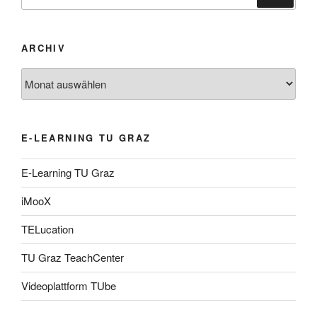
nach:
ARCHIV
Archiv
E-LEARNING TU GRAZ
E-Learning TU Graz
iMooX
TELucation
TU Graz TeachCenter
Videoplattform TUbe