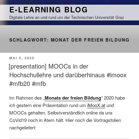
Zum
E-LEARNING BLOG
Inhalt
Digitale Lehre an und rund um der Technischen Universität Graz
springen
SCHLAGWORT:
MONAT DER FREIEN BILDUNG
VERÖFFENTLICHT
MAI 5, 2020
AM
[presentation] MOOCs in der
Hochschullehre und darüberhinaus #imoox
#mfb20 #mfb
Im Rahmen des „
Monats der freien Bildung
“ 2020 habe
ich gestern eine Präsentation rund um
iMooX.at
und
MOOCs gehalten. Selbstverständlich online da uns
CoVid19 noch in Atem hält. Hier noch die Vortragsfolien
nachgeliefert: