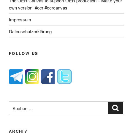
The OER Canvas to support OER production – Make your
own version! #oer #oercanvas
Impressum
Datenschutzerklärung
FOLLOW US
Suche
Suche
nach:
ARCHIV