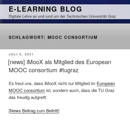
Zum
E-LEARNING BLOG
Inhalt
Digitale Lehre an und rund um der Technischen Universität Graz
springen
SCHLAGWORT:
MOOC CONSORTIUM
VERÖFFENTLICHT
JULI 5, 2021
AM
[news] iMooX als Mitglied des European
MOOC consortium #tugraz
Es freut uns, dass iMooX nicht nur Mitglied im
European
MOOC consortium
ist, sondern auch, dass die TU Graz
das freudig aufgreift:
[
News Beitrag zum Beitritt
]