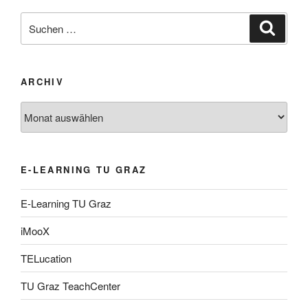
Suche
Suche
nach:
ARCHIV
Archiv
E-LEARNING TU GRAZ
E-Learning TU Graz
iMooX
TELucation
TU Graz TeachCenter