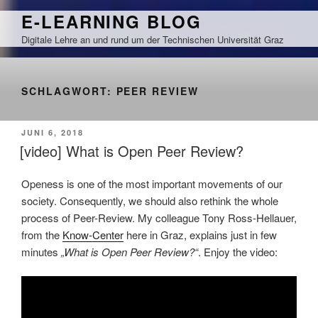
Zum
E-LEARNING BLOG
Inhalt
Digitale Lehre an und rund um der Technischen Universität Graz
springen
SCHLAGWORT:
PEER REVIEW
VERÖFFENTLICHT
JUNI 6, 2018
AM
[video] What is Open Peer Review?
Openess is one of the most important movements of our
society. Consequently, we should also rethink the whole
process of Peer-Review. My colleague Tony Ross-Hellauer,
from the
Know-Center
here in Graz, explains just in few
minutes
„What is Open Peer Review?“
. Enjoy the video: