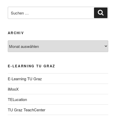
Suche
Suche
nach:
ARCHIV
Archiv
E-LEARNING TU GRAZ
E-Learning TU Graz
iMooX
TELucation
TU Graz TeachCenter