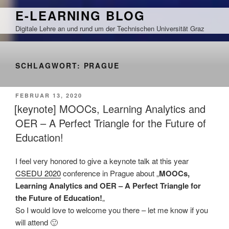
Zum
E-LEARNING BLOG
Inhalt
Digitale Lehre an und rund um der Technischen Universität Graz
springen
SCHLAGWORT:
PRAGUE
VERÖFFENTLICHT
FEBRUAR 13, 2020
AM
[keynote] MOOCs, Learning Analytics and
OER – A Perfect Triangle for the Future of
Education!
I feel very honored to give a keynote talk at this year
CSEDU 2020
conference in Prague about „
MOOCs,
Learning Analytics and OER – A Perfect Triangle for
the Future of Education!
„
So I would love to welcome you there – let me know if you
will attend 🙂