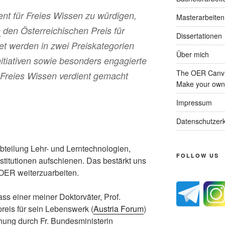
nt für Freies Wissen zu würdigen,
Masterarbeiten
h
den
Österreichischen Preis für
Dissertationen
et werden in zwei Preiskategorien
Über mich
initiativen sowie besonders engagierte
The OER Canva
 Freies Wissen verdient gemacht
Make your own 
Impressum
Datenschutzerk
 Abteilung Lehr- und Lerntechnologien,
FOLLOW US
stitutionen aufschienen. Das bestärkt uns
OER weiterzuarbeiten.
ss einer meiner Doktorväter, Prof.
eis für sein Lebenswerk (
Austria Forum
)
eihung durch Fr. Bundesministerin