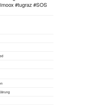
#imoox #tugraz #SOS
ed
en
lärung