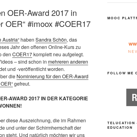
n OER-Award 2017 in
MOOC PLATT
ber OER“ #imoox #COER17
 Austria“
haben
Sandra Schön
, das
eses Jahr den offenen Online-Kurs zu
so den
COER17
komplett neu aufgelegt.
 Videos – sind schon in
mehreren anderen
et und -veröffentlicht worden.
FOLLOW ME 
über die
Nominierung für den OER-Award
r OER“
gefreut.
ER-AWARD 2017 IN DER KATEGORIE
WONNEN!
über diese Auszeichnung, die im Rahmen
TELUCATION 
de und unter der Schirmherrschaft der
EDUCATION
steht. Und natürlich möchten wir uns