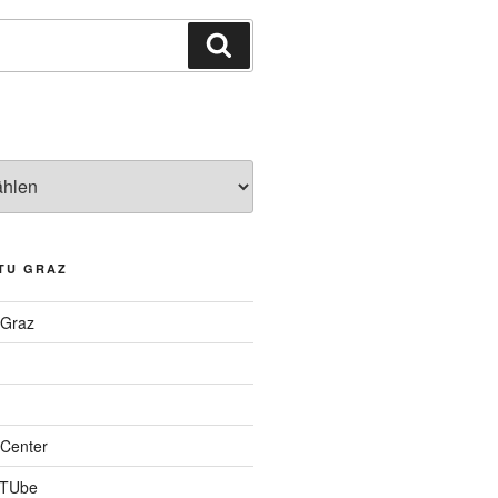
Suchen
TU GRAZ
 Graz
Center
 TUbe