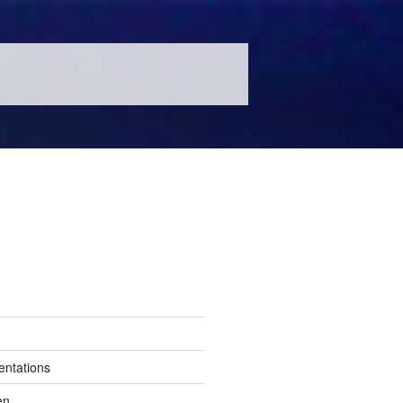
entations
en