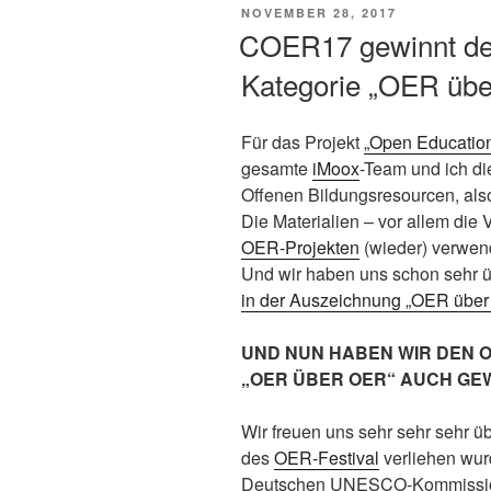
VERÖFFENTLICHT
NOVEMBER 28, 2017
AM
COER17 gewinnt de
Kategorie „OER ü
Für das Projekt
„Open Education
gesamte
iMoox
-Team und ich di
Offenen Bildungsresourcen, al
Die Materialien – vor allem die
OER-Projekten
(wieder) verwend
Und wir haben uns schon sehr 
in der Auszeichnung „OER übe
UND NUN HABEN WIR DEN O
„OER ÜBER OER“ AUCH GE
Wir freuen uns sehr sehr sehr 
des
OER-Festival
verliehen wur
Deutschen UNESCO-Kommission 