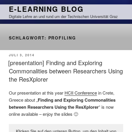
Zum
E-LEARNING BLOG
Inhalt
Digitale Lehre an und rund um der Technischen Universität Graz
springen
SCHLAGWORT:
PROFILING
VERÖFFENTLICHT
JULI 3, 2014
AM
[presentation] Finding and Exploring
Commonalities between Researchers Using
the ResXplorer
Our presentation at this year
HCII Conference
in Crete,
Greece about „
Finding and Exploring Commonalities
between Researchers Using the ResXplorer
“ is now
online available – enjoy the slides 🙂
Klicken Sie auf den unteren Button, um den Inhalt von