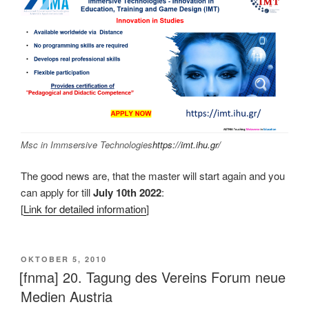
Msc in Immsersive Technologies
https://imt.ihu.gr/
The good news are, that the master will start again and you
can apply for till
July 10th 2022
:
[
Link for detailed information
]
VERÖFFENTLICHT
OKTOBER 5, 2010
AM
[fnma] 20. Tagung des Vereins Forum neue
Medien Austria