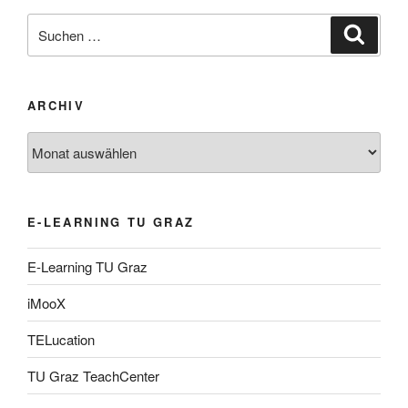
Suche
Suche
nach:
ARCHIV
Archiv
E-LEARNING TU GRAZ
E-Learning TU Graz
iMooX
TELucation
TU Graz TeachCenter