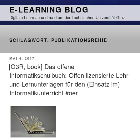
Zum
E-LEARNING BLOG
Inhalt
Digitale Lehre an und rund um der Technischen Universität Graz
springen
SCHLAGWORT:
PUBLIKATIONSREIHE
VERÖFFENTLICHT
MAI 4, 2017
AM
[O3R, book] Das offene
Informatikschulbuch: Offen lizensierte Lehr-
und Lernunterlagen für den (Einsatz im)
Informatikunterricht #oer