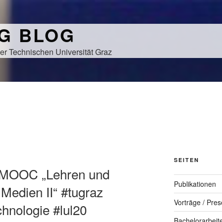
NG BLOG
er Technischen Universität Graz
S
SEITEN
 MOOC „Lehren und
Publikationen
 Medien II“ #tugraz
Vorträge / Pres
hnologie #lul20
Bachelorarbeit