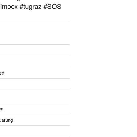
#imoox #tugraz #SOS
ed
en
lärung