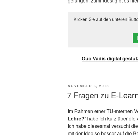
gelungen, zumindest gibt es hier
Klicken Sie auf den unteren Butt
Quo Vadis digital gestüt
VERÖFFENTLICHT
NOVEMBER 5, 2013
AM
7 Fragen zu E-Lear
Im Rahmen einer TU-internen Ver
Lehre?
“ habe ich kurz über die 
Ich habe diesesmal versucht die
mit der Idee so besser auf die 