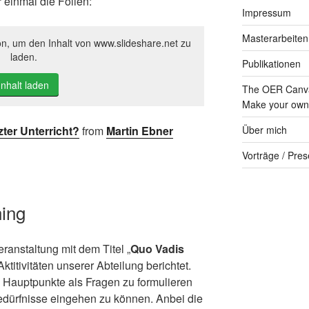
 einmal die Folien:
Impressum
Masterarbeiten
on, um den Inhalt von www.slideshare.net zu
laden.
Publikationen
Inhalt laden
The OER Canva
Make your own 
Über mich
zter Unterricht?
from
Martin Ebner
Vorträge / Pres
ning
anstaltung mit dem Titel „
Quo Vadis
Aktitivitäten unserer Abteilung berichtet.
 Hauptpunkte als Fragen zu formulieren
Bedürfnisse eingehen zu können. Anbei die