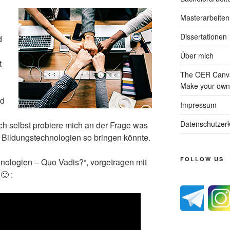
Masterarbeiten
Dissertationen
d
Über mich
t
The OER Canva
Make your own 
nd
Impressum
Datenschutzerk
ch selbst probiere mich an der Frage was
n Bildungstechnologien so bringen könnte.
FOLLOW US
nologien – Quo Vadis?“, vorgetragen mit
🙂 :