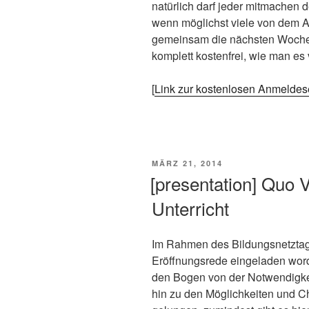
natürlich darf jeder mitmachen d
wenn möglichst viele von dem An
gemeinsam die nächsten Wochen
komplett kostenfrei, wie man es
[
Link zur kostenlosen Anmeldes
VERÖFFENTLICHT
MÄRZ 21, 2014
AM
[presentation] Quo V
Unterricht
Im Rahmen des Bildungsnetztage
Eröffnungsrede eingeladen word
den Bogen von der Notwendigkeit
hin zu den Möglichkeiten und C