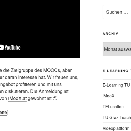
Suche
nach:
ARCHIV
Archiv
de die Zielgruppe des MOOCs, aber
E-LEARNING 
er daran Interesse hat. Wir freuen uns,
gebot profitieren und mit uns
E-Learning TU
 diskutieren. Die Anmeldung ist
iMooX
 von
iMooX.at
gewohnt ist 🙂
TELucation
eite
]
TU Graz Teach
Videoplattform