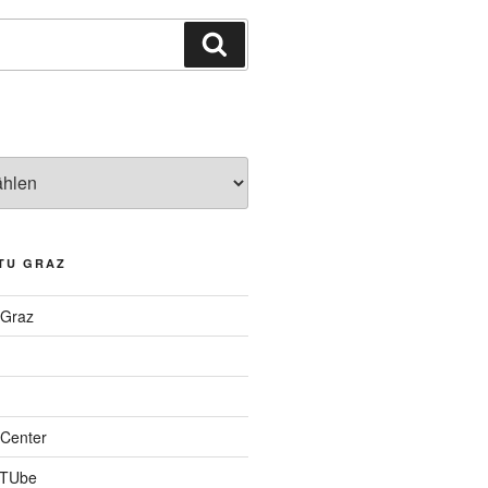
Suchen
TU GRAZ
 Graz
Center
 TUbe