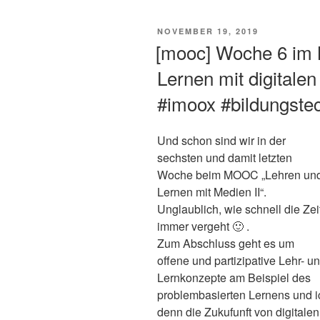
VERÖFFENTLICHT
NOVEMBER 19, 2019
AM
[mooc] Woche 6 im
Lernen mit digitalen
#imoox #bildungste
Und schon sind wir in der
sechsten und damit letzten
Woche beim MOOC „Lehren un
Lernen mit Medien II“.
Unglaublich, wie schnell die Zei
immer vergeht 🙂 .
Zum Abschluss geht es um
offene und partizipative Lehr- u
Lernkonzepte am Beispiel des
problembasierten Lernens und i
denn die Zukufunft von digitale