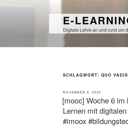
Zum
Inhalt
E-LEARNI
springen
Digitale Lehre an und rund um d
SCHLAGWORT:
QUO VADI
VERÖFFENTLICHT
NOVEMBER 9, 2020
AM
[mooc] Woche 6 im
Lernen mit digitalen
#imoox #bildungstec