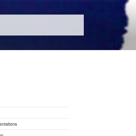
entations
en