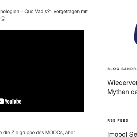
nologien – Quo Vadis?“, vorgetragen mit
🙂 :
BLOG SANDR
Wiederverö
Mythen de
RSS FEED
de die Zielgruppe des MOOCs, aber
[mooc] Sel