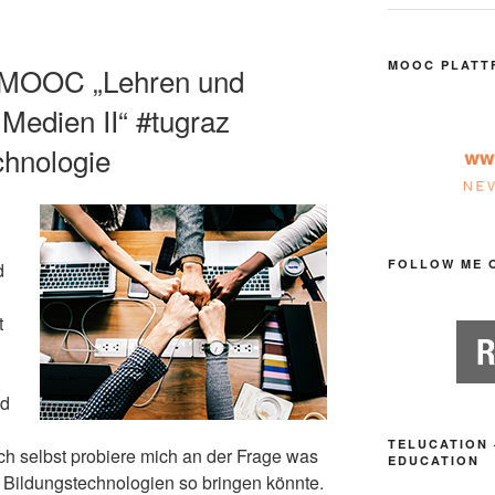
MOOC PLATT
 MOOC „Lehren und
 Medien II“ #tugraz
chnologie
FOLLOW ME 
d
t
nd
TELUCATION 
ch selbst probiere mich an der Frage was
EDUCATION
n Bildungstechnologien so bringen könnte.