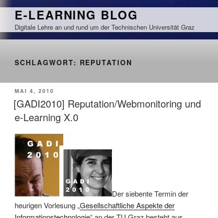
Zum
E-LEARNING BLOG
Inhalt
Digitale Lehre an und rund um der Technischen Universität Graz
springen
SCHLAGWORT:
REPUTATION
VERÖFFENTLICHT
MAI 4, 2010
AM
[GADI2010] Reputation/Webmonitoring und
e-Learning X.0
Der siebente Termin der
heurigen Vorlesung „
Gesellschaftliche Aspekte der
Informationstechnologie
“ an der TU Graz besteht aus