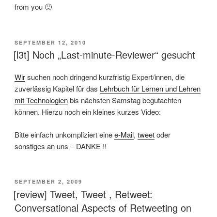
from you 🙂
VERÖFFENTLICHT
SEPTEMBER 12, 2010
AM
[l3t] Noch „Last-minute-Reviewer“ gesucht
Wir
suchen noch dringend kurzfristig Expert/innen, die
zuverlässig Kapitel für das
Lehrbuch für Lernen und Lehren
mit Technologien
bis nächsten Samstag begutachten
können. Hierzu noch ein kleines kurzes Video:
Bitte einfach unkompliziert eine
e-Mail
,
tweet
oder
sonstiges an uns – DANKE !!
VERÖFFENTLICHT
SEPTEMBER 2, 2009
AM
[review] Tweet, Tweet , Retweet:
Conversational Aspects of Retweeting on