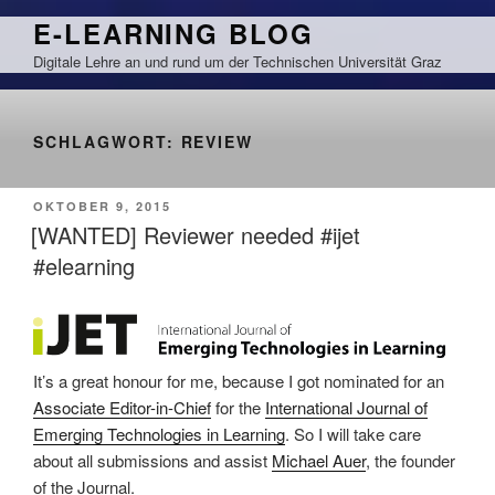
Zum
E-LEARNING BLOG
Inhalt
Digitale Lehre an und rund um der Technischen Universität Graz
springen
SCHLAGWORT:
REVIEW
VERÖFFENTLICHT
OKTOBER 9, 2015
AM
[WANTED] Reviewer needed #ijet
#elearning
It’s a great honour for me, because I got nominated for an
Associate Editor-in-Chief
for the
International Journal of
Emerging Technologies in Learning
. So I will take care
about all submissions and assist
Michael Auer
, the founder
of the Journal.