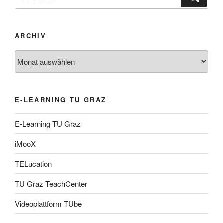
nach:
ARCHIV
Archiv
E-LEARNING TU GRAZ
E-Learning TU Graz
iMooX
TELucation
TU Graz TeachCenter
Videoplattform TUbe