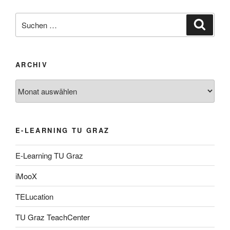
Suche
Suche
nach:
ARCHIV
Archiv
E-LEARNING TU GRAZ
E-Learning TU Graz
iMooX
TELucation
TU Graz TeachCenter