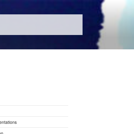
entations
en