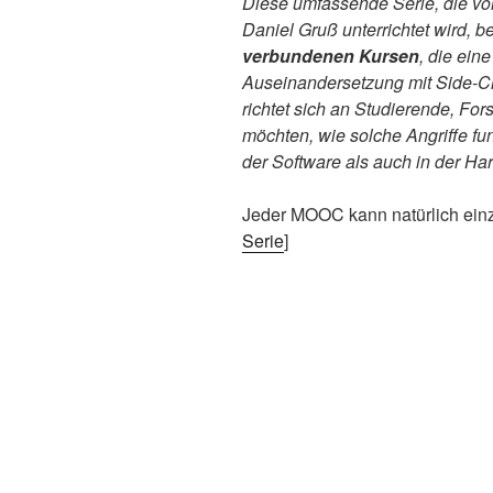
Diese umfassende Serie, die vo
Daniel Gruß unterrichtet wird, b
verbundenen Kursen
, die eine
Auseinandersetzung mit Side-Ch
richtet sich an Studierende, For
möchten, wie solche Angriffe fu
der Software als auch in der H
Jeder MOOC kann natürlich einz
Serie
]