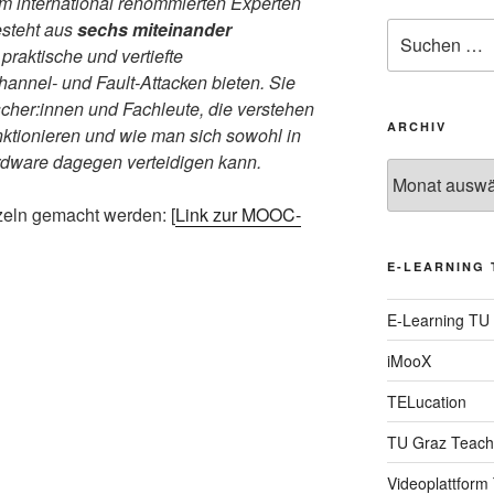
m international renommierten Experten
esteht aus
sechs miteinander
Suche
nach:
 praktische und vertiefte
annel- und Fault-Attacken bieten. Sie
scher:innen und Fachleute, die verstehen
ARCHIV
nktionieren und wie man sich sowohl in
ardware dagegen verteidigen kann.
Archiv
eln gemacht werden: [
Link zur MOOC-
E-LEARNING 
E-Learning TU
iMooX
TELucation
TU Graz Teach
Videoplattform