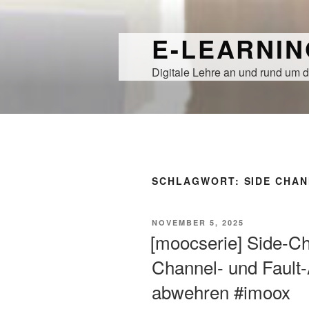
Zum
Inhalt
E-LEARNI
springen
Digitale Lehre an und rund um d
SCHLAGWORT:
SIDE CHA
VERÖFFENTLICHT
NOVEMBER 5, 2025
AM
[moocserie] Side-Ch
Channel- und Fault-
abwehren #imoox