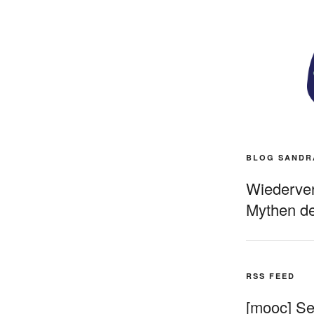
BLOG SANDR
Wiederverö
Mythen de
RSS FEED
[mooc] Sel