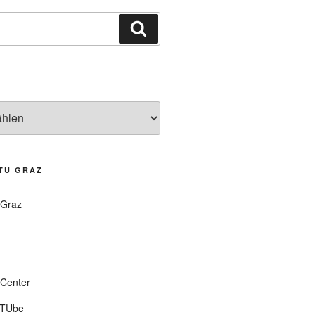
Suchen
TU GRAZ
 Graz
Center
 TUbe