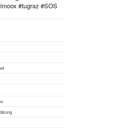
#imoox #tugraz #SOS
ed
en
lärung