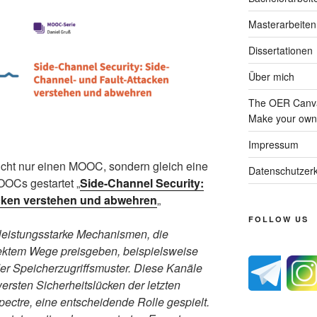
Masterarbeiten
Dissertationen
Über mich
The OER Canva
Make your own 
Impressum
cht nur einen MOOC, sondern gleich eine
Datenschutzerk
OCs gestartet „
Side-Channel Security:
acken verstehen und abwehren
„
FOLLOW US
 leistungsstarke Mechanismen, die
irektem Wege preisgeben, beispielsweise
er Speicherzugriffsmuster. Diese Kanäle
ersten Sicherheitslücken der letzten
ectre, eine entscheidende Rolle gespielt.