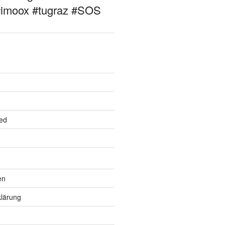
#imoox #tugraz #SOS
ed
en
lärung