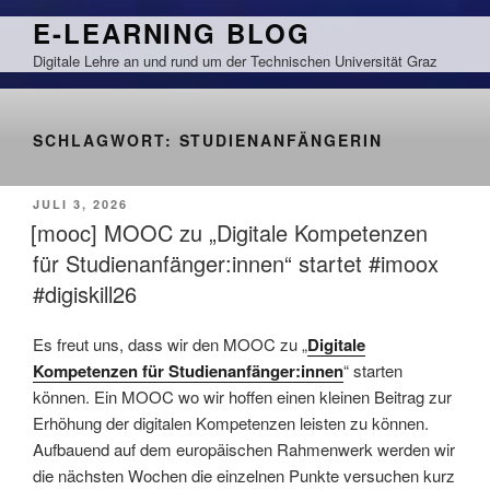
Zum
E-LEARNING BLOG
Inhalt
Digitale Lehre an und rund um der Technischen Universität Graz
springen
SCHLAGWORT:
STUDIENANFÄNGERIN
VERÖFFENTLICHT
JULI 3, 2026
AM
[mooc] MOOC zu „Digitale Kompetenzen
für Studienanfänger:innen“ startet #imoox
#digiskill26
Es freut uns, dass wir den MOOC zu „
Digitale
Kompetenzen für Studienanfänger:innen
“ starten
können. Ein MOOC wo wir hoffen einen kleinen Beitrag zur
Erhöhung der digitalen Kompetenzen leisten zu können.
Aufbauend auf dem europäischen Rahmenwerk werden wir
die nächsten Wochen die einzelnen Punkte versuchen kurz