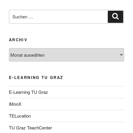
Suche
Suche
nach:
ARCHIV
Archiv
E-LEARNING TU GRAZ
E-Learning TU Graz
iMooX
TELucation
TU Graz TeachCenter