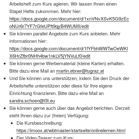
Arbeitsheft zum Kurs agieren. Wir lassen Ihnen einen
Stapel Hefte zukommen. Mehr hier:
https://docs.google.com/document/d/1xnVNvXSvK5G9zEc
oNUr6r7YF7rGfeUPft9qyB4WUMII/edit
Sie können parallel Angebote zum Kurs anbieten. Mehr
Informationen hier:
https://docs.google.com/document/d/1fYFbhWWTwOeWKl
X6HrZfbr0NHh4bw1nkLV5jYNVuLf0/edit
Sie können gerne Werbematerial (kleine Karten) erhalten.
Bitte dazu eine Mail an
martin.ebner@tugraz.at
Und Sie können uns unterstützen, indem Sie den Druck der
Arbeitshefte unterstützen oder diese für Ihre eigene
Einrichtung finanzieren. Bitte dazu eine Mail an
sandra.schoen@l3t.eu
Sie können gerne auch über das Angebot berichten. Derzeit
steht Ihnen dazu zur (freien) Verfügung:
Die Kursbeschreibung:
https://imoox.at/wbtmaster/startseite/onlinelernen.html
Der Video-Teaser zum Kurs: