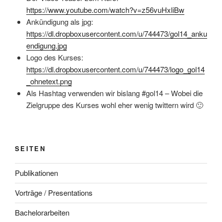
https://www.youtube.com/watch?v=z56vuHxliBw
Ankündigung als jpg:
https://dl.dropboxusercontent.com/u/744473/gol14_anku
endigung.jpg
Logo des Kurses:
https://dl.dropboxusercontent.com/u/744473/logo_gol14
_ohnetext.png
Als Hashtag verwenden wir bislang #gol14 – Wobei die
Zielgruppe des Kurses wohl eher wenig twittern wird 🙂
SEITEN
Publikationen
Vorträge / Presentations
Bachelorarbeiten