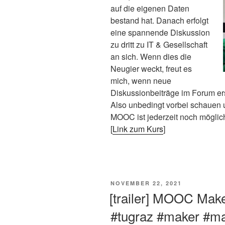
auf die eigenen Daten
bestand hat. Danach erfolgt
eine spannende Diskussion
zu dritt zu IT & Gesellschaft
an sich. Wenn dies die
Neugier weckt, freut es
mich, wenn neue
Diskussionbeiträge im Forum er
Also unbedingt vorbei schauen u
MOOC ist jederzeit noch möglic
[
Link zum Kurs
]
VERÖFFENTLICHT
NOVEMBER 22, 2021
AM
[trailer] MOOC Mak
#tugraz #maker #ma