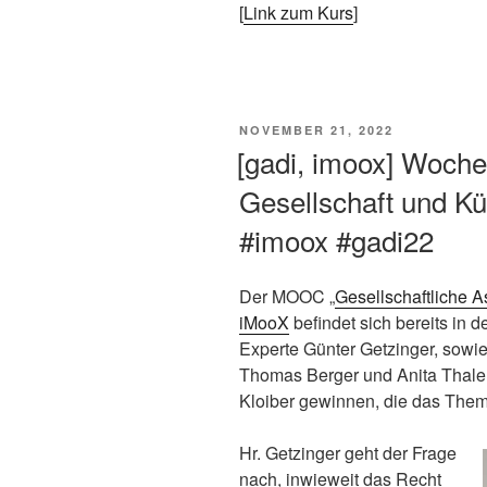
[
Link zum Kurs
]
VERÖFFENTLICHT
NOVEMBER 21, 2022
AM
[gadi, imoox] Woche 
Gesellschaft und Kün
#imoox #gadi22
Der MOOC „
Gesellschaftliche A
iMooX
befindet sich bereits in 
Experte Günter Getzinger, sowi
Thomas Berger und Anita Thaler
Kloiber gewinnen, die das Thema K
Hr. Getzinger geht der Frage
nach, inwieweit das Recht