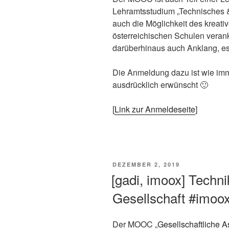
Lehramtsstudium „Technisches & 
auch die Möglichkeit des kreative
österreichischen Schulen veranke
darüberhinaus auch Anklang, es 
Die Anmeldung dazu ist wie imm
ausdrücklich erwünscht 🙂
[
Link zur Anmeldeseite
]
VERÖFFENTLICHT
DEZEMBER 2, 2019
AM
[gadi, imoox] Techni
Gesellschaft #imoo
Der MOOC „
Gesellschaftliche A