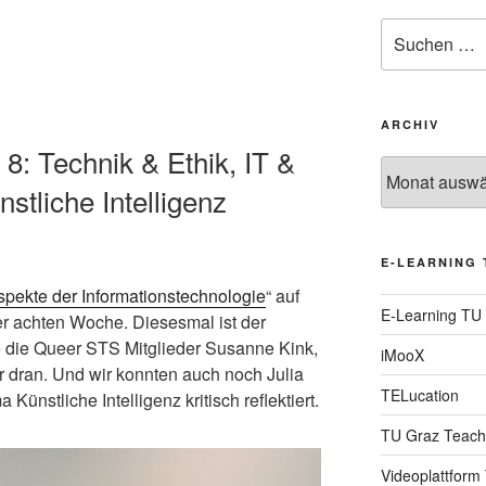
Suche
nach:
ARCHIV
8: Technik & Ethik, IT &
Archiv
stliche Intelligenz
E-LEARNING 
spekte der Informationstechnologie
“ auf
E-Learning TU
der achten Woche. Diesesmal ist der
e die Queer STS Mitglieder Susanne Kink,
iMooX
 dran. Und wir konnten auch noch Julia
TELucation
ünstliche Intelligenz kritisch reflektiert.
TU Graz Teach
Videoplattform