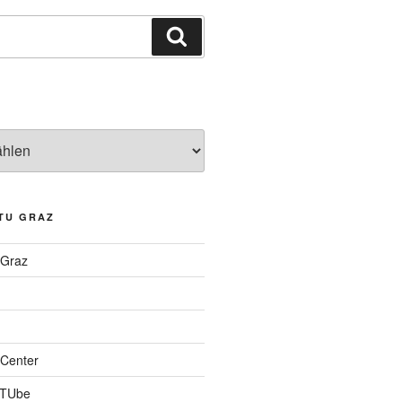
Suchen
TU GRAZ
 Graz
Center
 TUbe