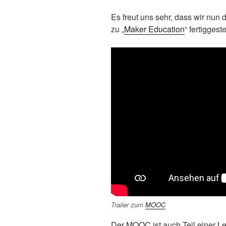
Es freut uns sehr, dass wir nun 
zu „
Maker Education
“ fertiggest
Trailer zum
MOOC
Der MOOC ist auch Teil einer L