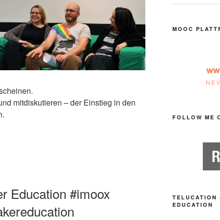
MOOC PLATT
scheinen.
nd mitdiskutieren – der Einstieg in den
h.
FOLLOW ME 
er Education #imoox
TELUCATION 
EDUCATION
kereducation