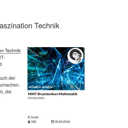
szination Technik
on Technik
NT-
d
auch der
tzumachen.
h, die