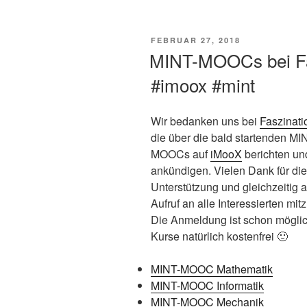
VERÖFFENTLICHT
FEBRUAR 27, 2018
AM
MINT-MOOCs bei Fa
#imoox #mint
Wir bedanken uns bei
Faszinati
die über die bald startenden MI
MOOCs auf
iMooX
berichten un
ankündigen. Vielen Dank für die
Unterstützung und gleichzeitig 
Aufruf an alle Interessierten mi
Die Anmeldung ist schon möglic
Kurse natürlich kostenfrei 🙂
MINT-MOOC Mathematik
MINT-MOOC Informatik
MINT-MOOC Mechanik