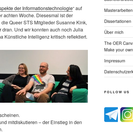
spekte der Informationstechnologie
“ auf
Masterarbeiten
der achten Woche. Diesesmal ist der
Dissertationen
e die Queer STS Mitglieder Susanne Kink,
 dran. Und wir konnten auch noch Julia
Über mich
ünstliche Intelligenz kritisch reflektiert.
The OER Canva
Make your own 
Impressum
Datenschutzerk
FOLLOW US
scheinen.
nd mitdiskutieren – der Einstieg in den
h.