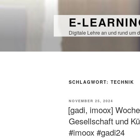
Zum
Inhalt
E-LEARNI
springen
Digitale Lehre an und rund um d
SCHLAGWORT:
TECHNIK
VERÖFFENTLICHT
NOVEMBER 25, 2024
AM
[gadi, imoox] Woche 
Gesellschaft und Kün
#imoox #gadi24