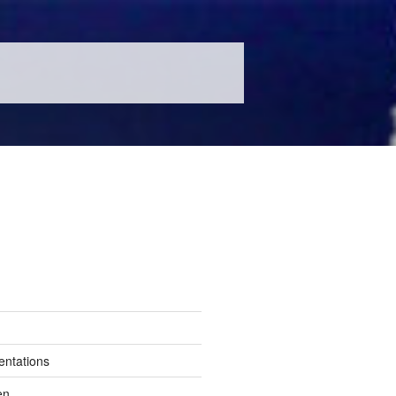
entations
en