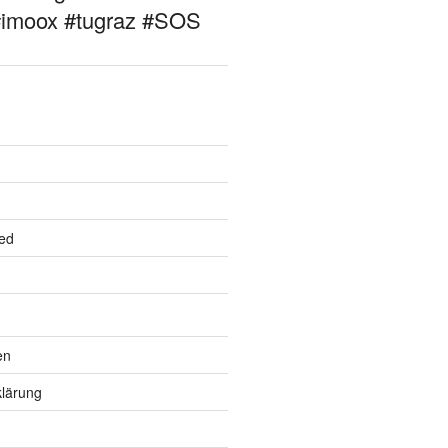
#imoox #tugraz #SOS
ed
en
lärung