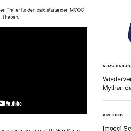
den Trailer für den bald startenden
MOOC
ellt haben.
BLOG SANDR
Wiederverö
Mythen de
RSS FEED
[mooc] Sel
ehrveranstaltung an der
TU Graz
für das