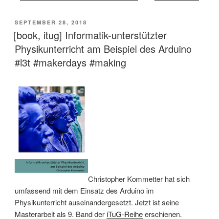
VERÖFFENTLICHT
SEPTEMBER 28, 2018
AM
[book, itug] Informatik-unterstützter
Physikunterricht am Beispiel des Arduino
#l3t #makerdays #making
Christopher Kommetter hat sich
umfassend mit dem Einsatz des Arduino im
Physikunterricht auseinandergesetzt. Jetzt ist seine
Masterarbeit als 9. Band der
iTuG-Reihe
erschienen.