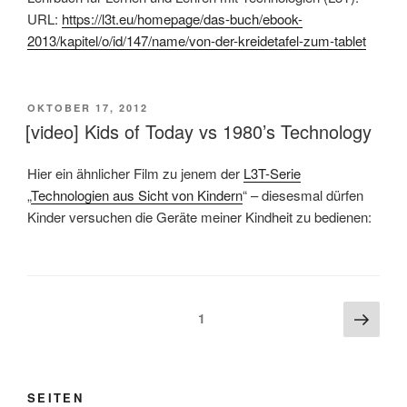
URL:
https://l3t.eu/homepage/das-buch/ebook-
2013/kapitel/o/id/147/name/von-der-kreidetafel-zum-tablet
VERÖFFENTLICHT
OKTOBER 17, 2012
AM
[video] Kids of Today vs 1980’s Technology
Hier ein ähnlicher Film zu jenem der
L3T-Serie
„
Technologien aus Sicht von Kindern
“ – diesesmal dürfen
Kinder versuchen die Geräte meiner Kindheit zu bedienen:
Beitragsnavigation
Näch
Seite
1
Seite
SEITEN