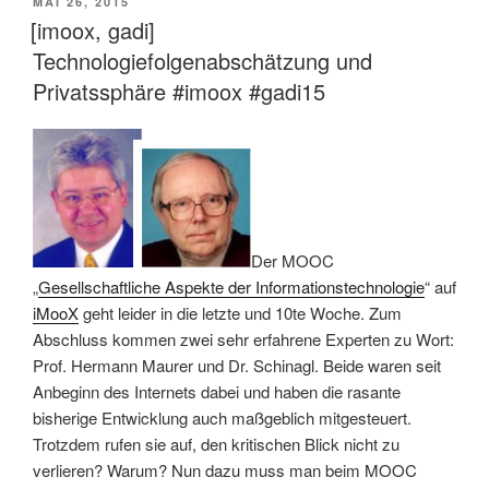
VERÖFFENTLICHT
MAI 26, 2015
AM
[imoox, gadi]
Technologiefolgenabschätzung und
Privatssphäre #imoox #gadi15
Der MOOC
„
Gesellschaftliche Aspekte der Informationstechnologie
“ auf
iMooX
geht leider in die letzte und 10te Woche. Zum
Abschluss kommen zwei sehr erfahrene Experten zu Wort:
Prof. Hermann Maurer und Dr. Schinagl. Beide waren seit
Anbeginn des Internets dabei und haben die rasante
bisherige Entwicklung auch maßgeblich mitgesteuert.
Trotzdem rufen sie auf, den kritischen Blick nicht zu
verlieren? Warum? Nun dazu muss man beim MOOC