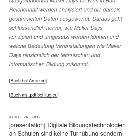
stattgefundenen Maker Days for Kids in Bad
Reichenhall werden analysiert und die damals
gesammelten Daten ausgewertet. Daraus geht
schlussendlich hervor, wie Maker Days
konzipiert und umgesetzt werden können und
welche Bedeutung Veranstaltungen wie Maker
Days hinsichtlich der technischen und
informatischen Bildung zukommt.
[
Buch bei Amazon
]
[
Buch als .pdf bei itug.eu
]
VERÖFFENTLICHT
APRIL 26, 2017
AM
[presentation] Digitale Bildungstechnologien
an Schulen sind keine Turnübung sondern