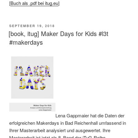
[
Buch als .pdf bei itug.eu
]
VERÖFFENTLICHT
SEPTEMBER 19, 2018
AM
[book, itug] Maker Days for Kids #l3t
#makerdays
Lena Gappmaier hat die Daten der
erfolgreichen Makerdays in Bad Reichenhall umfassend in
Ihrer Masterarbeit analysiert und ausgewertet. Ihre
Masterarbeit ist jetzt als 8. Band der
iTuG-Reihe