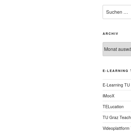
Suche
nach:
ARCHIV
Archiv
E-LEARNING 
E-Learning TU
iMooX
TELucation
TU Graz Teach
Videoplattform