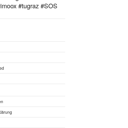
#imoox #tugraz #SOS
ed
en
lärung