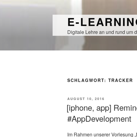
Zum
Inhalt
E-LEARNI
springen
Digitale Lehre an und rund um d
SCHLAGWORT:
TRACKER
VERÖFFENTLICHT
AUGUST 10, 2016
AM
[iphone, app] Remi
#AppDevelopment
Im Rahmen unserer Vorlesung „