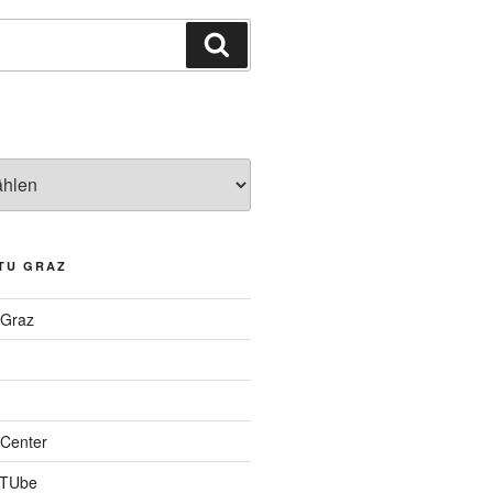
Suchen
TU GRAZ
 Graz
Center
 TUbe