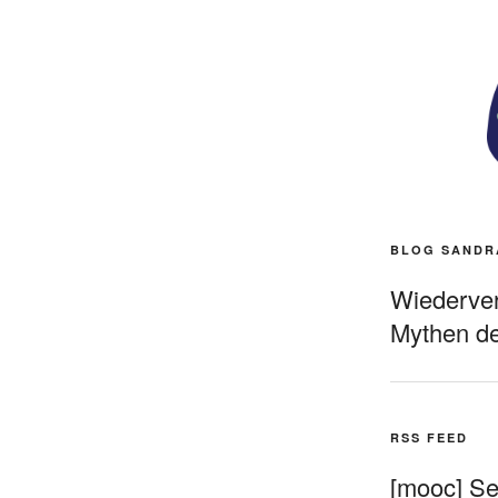
BLOG SANDR
Wiederverö
Mythen de
RSS FEED
[mooc] Sel