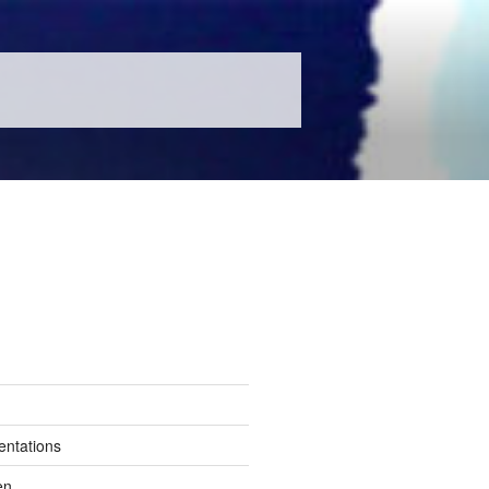
entations
en