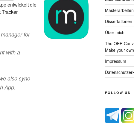
App entwickelt die
Masterarbeiten
t Tracker
Dissertationen
Über mich
 manager for
The OER Canva
Make your own 
nt with a
.
Impressum
Datenschutzerk
 we also sync
th App.
FOLLOW US