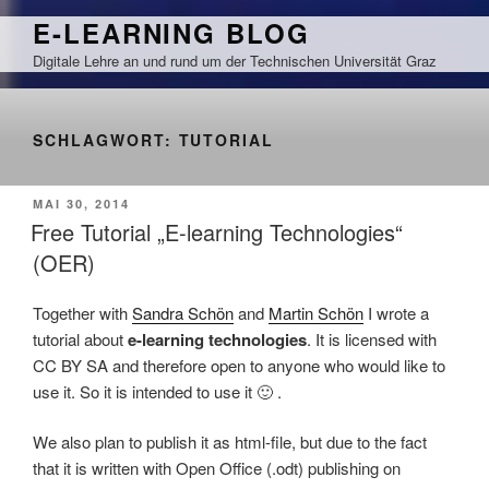
Zum
E-LEARNING BLOG
Inhalt
Digitale Lehre an und rund um der Technischen Universität Graz
springen
SCHLAGWORT:
TUTORIAL
VERÖFFENTLICHT
MAI 30, 2014
AM
Free Tutorial „E-learning Technologies“
(OER)
Together with
Sandra Schön
and
Martin Schön
I wrote a
tutorial about
e-learning technologies
. It is licensed with
CC BY SA and therefore open to anyone who would like to
use it. So it is intended to use it 🙂 .
We also plan to publish it as html-file, but due to the fact
that it is written with Open Office (.odt) publishing on