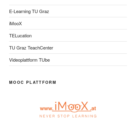
E-Learning TU Graz
iMooX
TELucation
TU Graz TeachCenter
Videoplattform TUbe
MOOC PLATTFORM