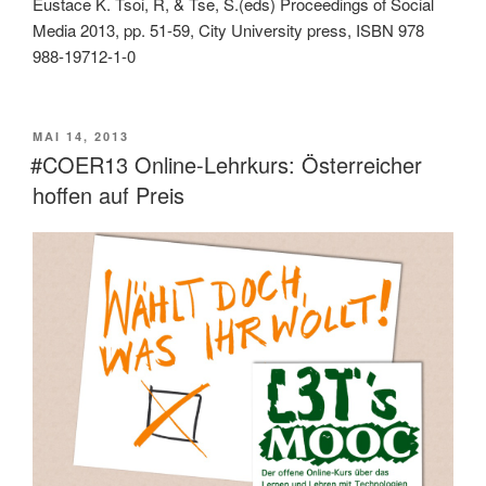
Eustace K. Tsoi, R, & Tse, S.(eds) Proceedings of Social
Media 2013, pp. 51-59, City University press, ISBN 978
988-19712-1-0
VERÖFFENTLICHT
MAI 14, 2013
AM
#COER13 Online-Lehrkurs: Österreicher
hoffen auf Preis