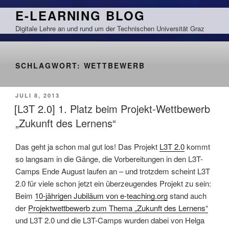
Zum
E-LEARNING BLOG
Inhalt
Digitale Lehre an und rund um der Technischen Universität Graz
springen
SCHLAGWORT:
WETTBEWERB
VERÖFFENTLICHT
JULI 8, 2013
AM
[L3T 2.0] 1. Platz beim Projekt-Wettbewerb
„Zukunft des Lernens“
Das geht ja schon mal gut los! Das Projekt
L3T 2.0
kommt
so langsam in die Gänge, die Vorbereitungen in den L3T-
Camps Ende August laufen an – und trotzdem scheint L3T
2.0 für viele schon jetzt ein überzeugendes Projekt zu sein:
Beim
10-jährigen Jubiläum von e-teaching.org
stand auch
der
Projektwettbewerb zum Thema „Zukunft des Lernens“
und L3T 2.0 und die L3T-Camps wurden dabei von Helga