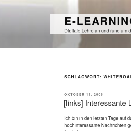
Zum
Inhalt
E-LEARNI
springen
Digitale Lehre an und rund um d
SCHLAGWORT:
WHITEBOA
VERÖFFENTLICHT
OKTOBER 11, 2008
AM
[links] Interessante 
Ich bin in den letzten Tage auf 
hochinteressante Nachrichten ge