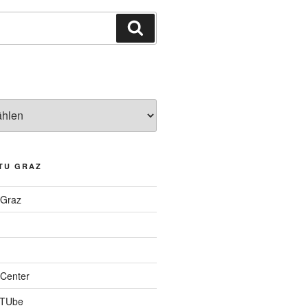
Suchen
TU GRAZ
 Graz
Center
 TUbe