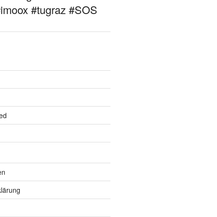
#imoox #tugraz #SOS
ed
en
lärung