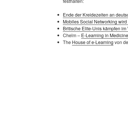
festhalten:
Ende der Kreidezeiten an deut
Mobiles Social Networking wird
Britische Elite-Unis kämpfen i
Chelm –
E-Learning in Medicin
The
House of e-Learning
von der