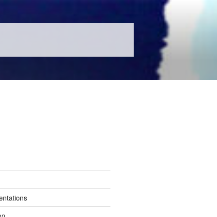
entations
en