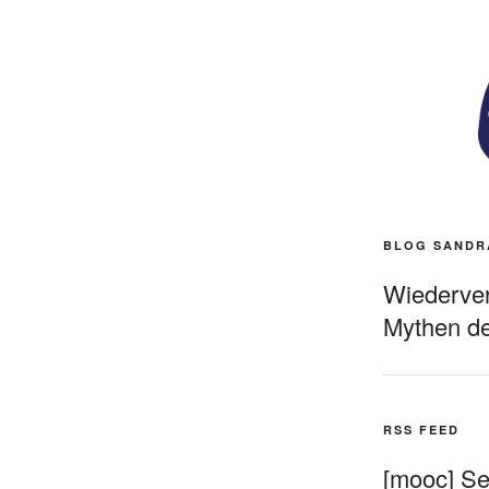
BLOG SANDR
Wiederverö
Mythen de
RSS FEED
[mooc] Sel