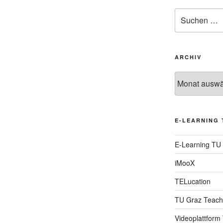
Suche
nach:
ARCHIV
Archiv
E-LEARNING 
E-Learning TU
iMooX
TELucation
TU Graz Teach
Videoplattform