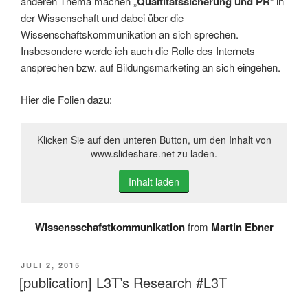
anderen Thema machen „
Qualtitätssicherung und PR
“ in
der Wissenschaft und dabei über die
Wissenschaftskommunikation an sich sprechen.
Insbesondere werde ich auch die Rolle des Internets
ansprechen bzw. auf Bildungsmarketing an sich eingehen.
Hier die Folien dazu:
Klicken Sie auf den unteren Button, um den Inhalt von
www.slideshare.net zu laden.
Inhalt laden
Wissensschafstkommunikation
from
Martin Ebner
VERÖFFENTLICHT
JULI 2, 2015
AM
[publication] L3T’s Research #L3T