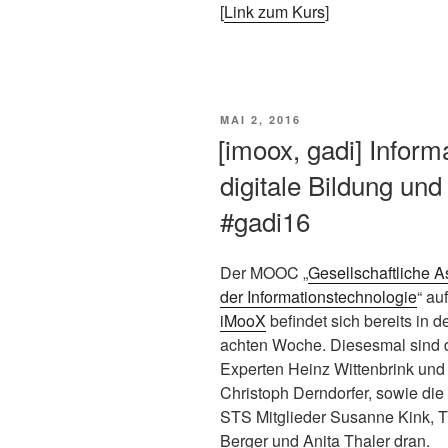
[
Link zum Kurs
]
VERÖFFENTLICHT
MAI 2, 2016
AM
[imoox, gadi] Inform
digitale Bildung un
#gadi16
Der MOOC „
Gesellschaftliche A
der Informationstechnologie
“ auf
iMooX
befindet sich bereits in d
achten Woche. Diesesmal sind 
Experten Heinz Wittenbrink und
Christoph Derndorfer, sowie die
STS Mitglieder Susanne Kink,
Berger und Anita Thaler dran.