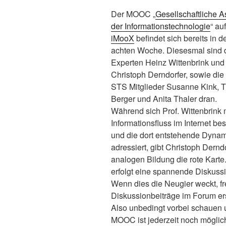
Der MOOC „
Gesellschaftliche A
der Informationstechnologie
“ auf
iMooX
befindet sich bereits in d
achten Woche. Diesesmal sind 
Experten Heinz Wittenbrink und
Christoph Derndorfer, sowie die
STS Mitglieder Susanne Kink,
Berger und Anita Thaler dran.
Während sich Prof. Wittenbrink 
Informationsfluss im Internet bes
und die dort entstehende Dynam
adressiert, gibt Christoph Dernd
analogen Bildung die rote Kart
erfolgt eine spannende Diskussio
Wenn dies die Neugier weckt, f
Diskussionbeiträge im Forum er
Also unbedingt vorbei schauen u
MOOC ist jederzeit noch möglic