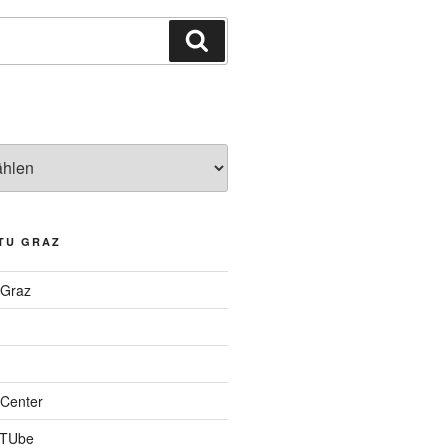
Suchen
TU GRAZ
 Graz
Center
 TUbe