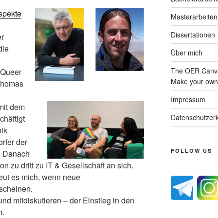
spekte
Masterarbeiten
Dissertationen
er
die
Über mich
The OER Canva
 Queer
Make your own 
 Thomas
Impressum
mit dem
Datenschutzerk
chäftigt
ik
orfer der
FOLLOW US
e. Danach
n zu dritt zu IT & Gesellschaft an sich.
reut es mich, wenn neue
scheinen.
nd mitdiskutieren – der Einstieg in den
h.