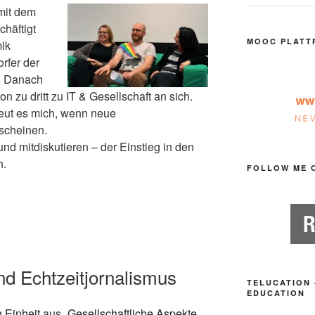
mit dem
chäftigt
MOOC PLATT
ik
orfer der
e. Danach
n zu dritt zu IT & Gesellschaft an sich.
reut es mich, wenn neue
scheinen.
nd mitdiskutieren – der Einstieg in den
h.
FOLLOW ME 
nd Echtzeitjornalismus
TELUCATION 
EDUCATION
n Einheit
aus „
Gesellschaftliche Aspekte