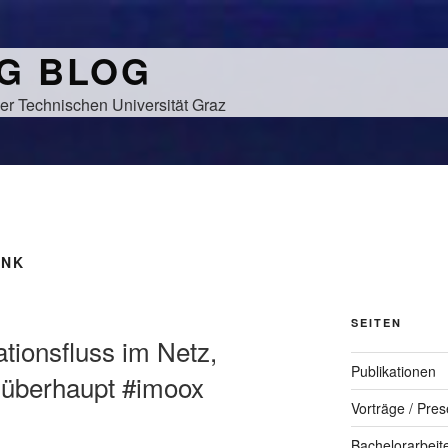
NG BLOG
er Technischen Universität Graz
INK
SEITEN
ationsfluss im Netz,
Publikationen
d überhaupt #imoox
Vorträge / Pres
Bachelorarbeit