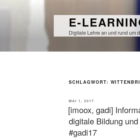
Zum
Inhalt
E-LEARNI
springen
Digitale Lehre an und rund um d
SCHLAGWORT:
WITTENBR
VERÖFFENTLICHT
MAI 1, 2017
AM
[imoox, gadi] Inform
digitale Bildung un
#gadi17