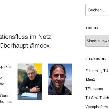
Suche
nach:
ARCHIV
ationsfluss im Netz,
Archiv
d überhaupt #imoox
E-LEARNING 
spekte
E-Learning TU
er
iMooX
die
TELucation
 Queer
TU Graz Teach
 Thomas
Videoplattform