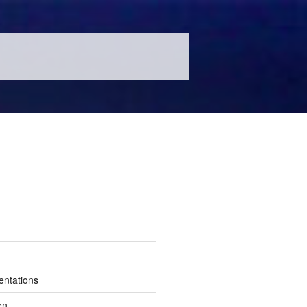
entations
en