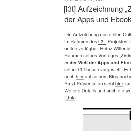
AM
[l3t] Aufzeichnung „Z
der Apps und Ebook
Die Aufzeichung des ersten Onl
im Rahmen des
L3T
-Projektes i
online verfügbar. Heinz Wittenbr
Rahmen seines Vortrages „
Zeit
in der Welt der Apps und Ebo
seine 10 Thesen vorgestellt. Er 
auch
hier
auf seinem Blog nochm
Prezi-Präsentation steht
hier
zur
Weitere Details und auch die we
[
Link
].