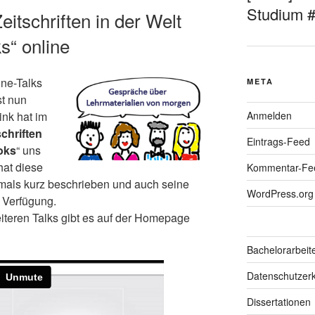
Studium 
eitschriften in der Welt
s“ online
ine-Talks
META
st nun
ink hat im
Anmelden
schriften
Eintrags-Feed
oks
“ uns
hat diese
Kommentar-Fe
als kurz beschrieben und auch seine
WordPress.org
 Verfügung.
iteren Talks gibt es auf der Homepage
Bachelorarbeit
Datenschutzerk
Dissertationen