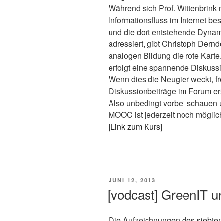
Während sich Prof. Wittenbrink 
Informationsfluss im Internet bes
und die dort entstehende Dynam
adressiert, gibt Christoph Dernd
analogen Bildung die rote Kart
erfolgt eine spannende Diskussio
Wenn dies die Neugier weckt, f
Diskussionbeiträge im Forum er
Also unbedingt vorbei schauen u
MOOC ist jederzeit noch möglic
[
Link zum Kurs
]
VERÖFFENTLICHT
JUNI 12, 2013
AM
[vodcast] GreenIT u
Die Aufzeichnungen des
siebte