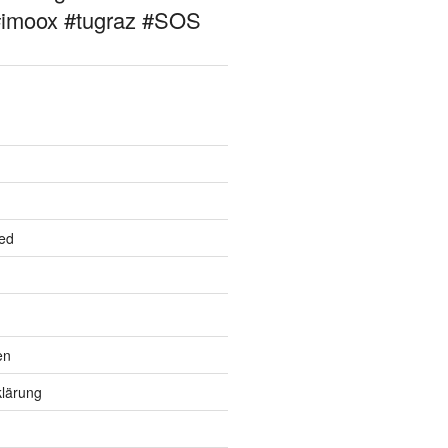
#imoox #tugraz #SOS
ed
en
lärung