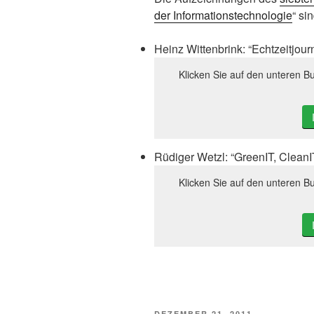
der Informationstechnologie
“ si
Heinz Wittenbrink: “Echtzeitjour
Klicken Sie auf den unteren Bu
Rüdiger Wetzl: “GreenIT, CleanI
Klicken Sie auf den unteren Bu
VERÖFFENTLICHT
DEZEMBER 21, 2011