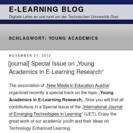
Zum
E-LEARNING BLOG
Inhalt
Digitale Lehre an und rund um der Technischen Universität Graz
springen
SCHLAGWORT:
YOUNG ACADEMICS
VERÖFFENTLICHT
NOVEMBER 21, 2012
AM
[journal] Special Issue on „Young
Academics in E-Learning Research“
The association of „
New Media in Education Austria
“
organized recently a special track on the topic „
Young
Academics in E-Learning Research
„. Now you will find all
contributions in a Special Issue of the „
International Journal
of Emerging Technologies in Learning
“ (iJET). Enjoy the
great work of our academic youth and their ideas on
Technology Enhanced Learning.