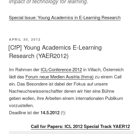
impact of technology for learning.
Special Issue: Young Academics in E-Learning Research
VERÖFFENTLICHT
APRIL 30, 2012
AM
[CfP] Young Academics E-Learning
Research (YAER2012)
Im Rahmen der
ICL-Conference 2012
in Villach, Österreich
lädt das
Forum neue Medien Austria (fnma)
zu einem Call
ein. Das Besondere ist dabei der Fokus auf unsere
Nachwuchswissenschaftler denen wir hier eine Bühne
geben wollen, ihre Arbeiten einem internationalen Publikum
vorzustellen.
Deadline ist der
14.5.2012
(!):
Call for Papers: ICL 2012 Special Track YAER12