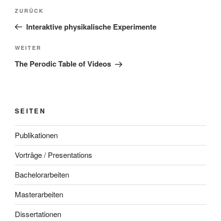
Beitragsnavigation
Vorheriger
ZURÜCK
Beitrag
Interaktive physikalische Experimente
Nächster
WEITER
Beitrag
The Perodic Table of Videos
SEITEN
Publikationen
Vorträge / Presentations
Bachelorarbeiten
Masterarbeiten
Dissertationen