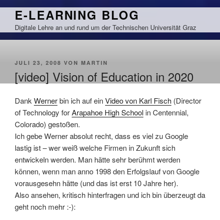
Zum
E-LEARNING BLOG
Inhalt
Digitale Lehre an und rund um der Technischen Universität Graz
springen
VERÖFFENTLICHT
JULI 23, 2008
VON
MARTIN
AM
[video] Vision of Education in 2020
Dank
Werner
bin ich auf ein
Video von Karl Fisch
(Director
of Technology for
Arapahoe High School
in Centennial,
Colorado) gestoßen.
Ich gebe Werner absolut recht, dass es viel zu Google
lastig ist – wer weiß welche Firmen in Zukunft sich
entwickeln werden. Man hätte sehr berühmt werden
können, wenn man anno 1998 den Erfolgslauf von Google
vorausgesehn hätte (und das ist erst 10 Jahre her).
Also ansehen, kritisch hinterfragen und ich bin überzeugt da
geht noch mehr :-):