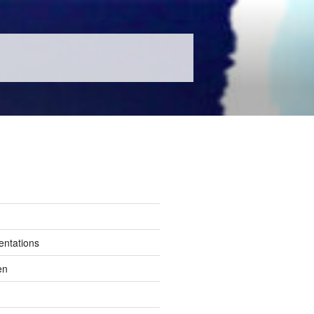
entations
en