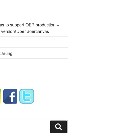
s to support OER production –
version! #oer #oercanvas
lärung
Suchen