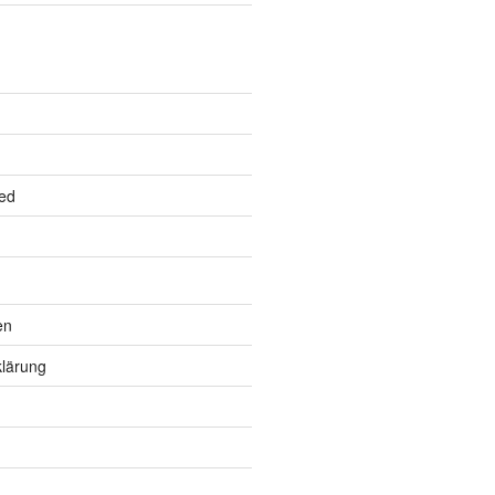
ed
en
lärung