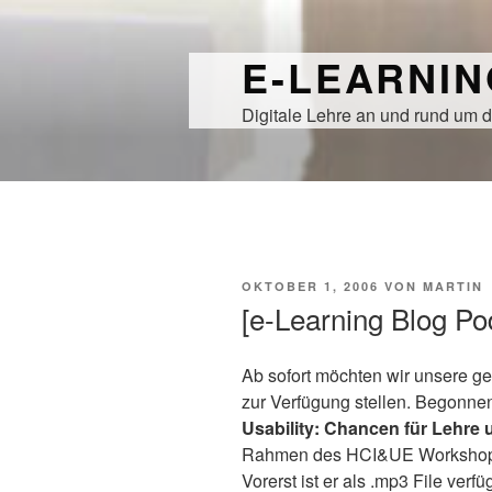
Zum
Inhalt
E-LEARNI
springen
Digitale Lehre an und rund um d
VERÖFFENTLICHT
OKTOBER 1, 2006
VON
MARTIN
AM
[e-Learning Blog P
Ab sofort möchten wir unsere ge
zur Verfügung stellen. Begonne
Usability: Chancen für Lehre
Rahmen des HCI&UE Workshops
Vorerst ist er als .mp3 File verf