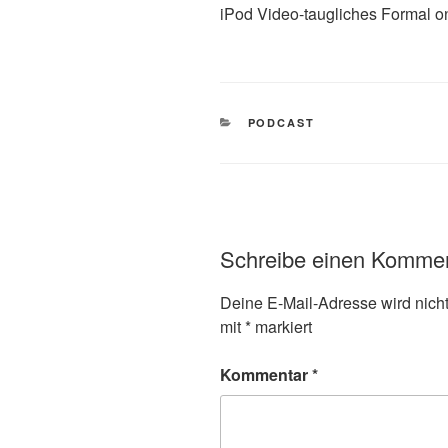
iPod Video-taugliches Formal on
KATEGORIEN
PODCAST
Schreibe einen Komme
Deine E-Mail-Adresse wird nicht 
mit
*
markiert
Kommentar
*