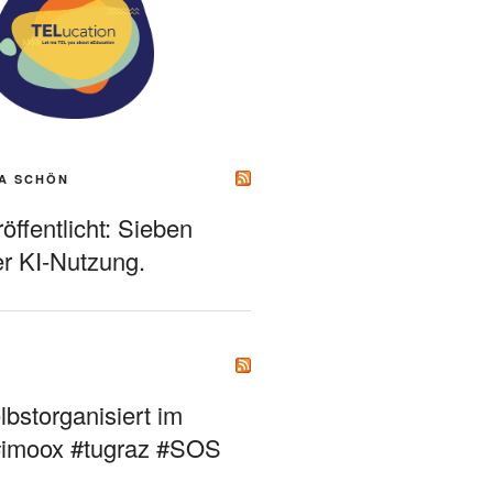
A SCHÖN
ffentlicht: Sieben
r KI-Nutzung.
bstorganisiert im
#imoox #tugraz #SOS