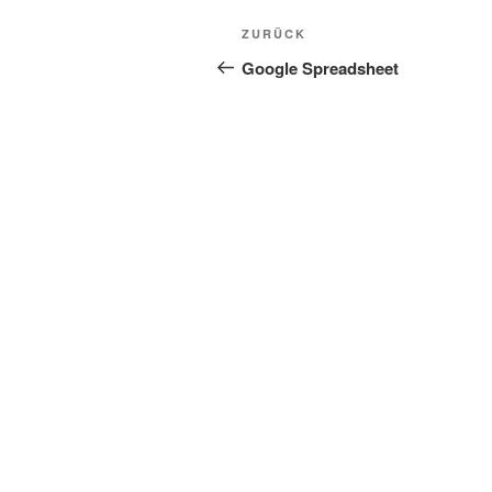
Beitragsnavigation
Vorheriger
ZURÜCK
Beitrag
Google Spreadsheet