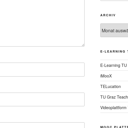
ARCHIV
Archiv
E-LEARNING 
E-Learning TU
iMooX
TELucation
TU Graz Teach
Videoplattform
MOOC PLATT