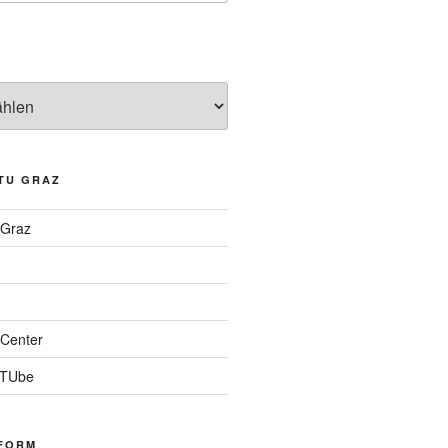
TU GRAZ
 Graz
Center
 TUbe
FORM