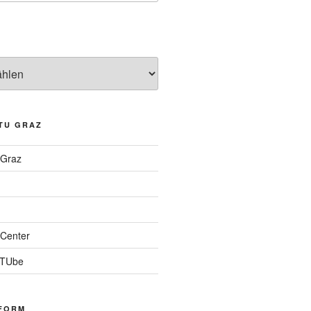
TU GRAZ
 Graz
Center
 TUbe
FORM