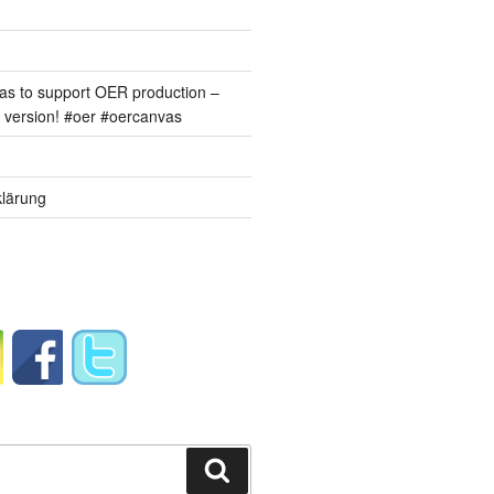
s to support OER production –
version! #oer #oercanvas
lärung
Suchen