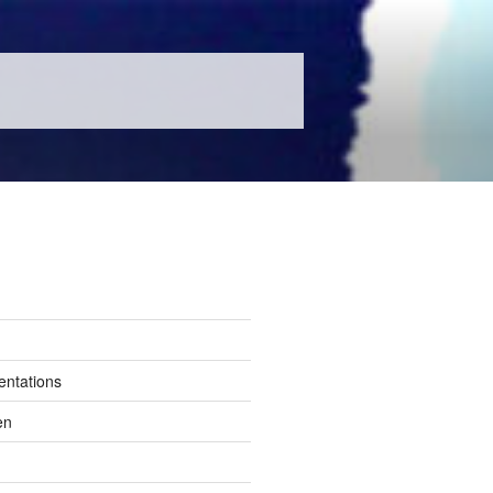
entations
en