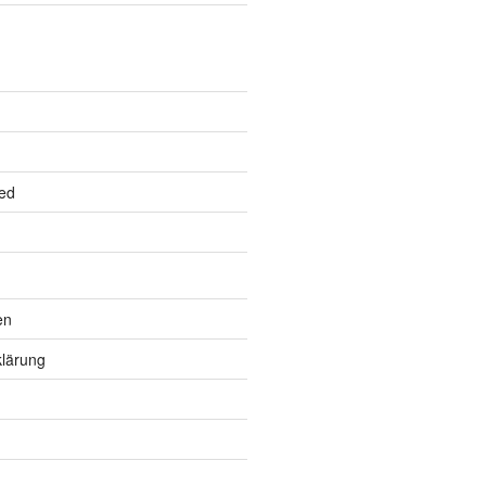
ed
en
lärung