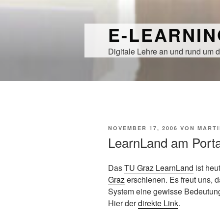
Zum
Inhalt
E-LEARNI
springen
Digitale Lehre an und rund um d
VERÖFFENTLICHT
NOVEMBER 17, 2006
VON
MARTI
AM
LearnLand am Porta
Das
TU Graz LearnLand
ist heu
Graz
erschienen. Es freut uns, 
System eine gewisse Bedeutun
Hier der
direkte Link
.