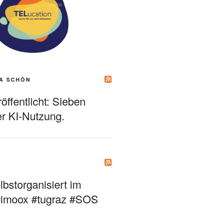
A SCHÖN
ffentlicht: Sieben
r KI-Nutzung.
bstorganisiert im
#imoox #tugraz #SOS