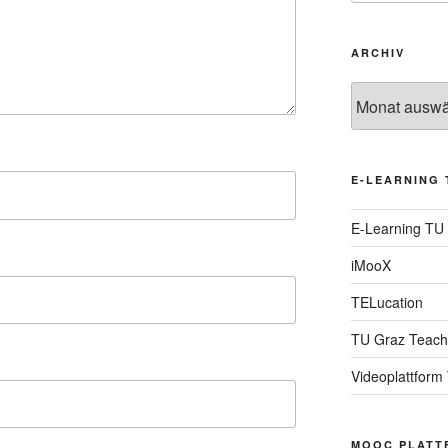
ARCHIV
Archiv
E-LEARNING 
E-Learning TU
iMooX
TELucation
TU Graz Teach
Videoplattform
MOOC PLATT