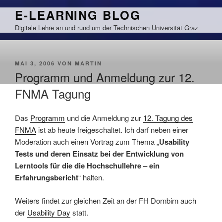
Zum
E-LEARNING BLOG
Inhalt
Digitale Lehre an und rund um der Technischen Universität Graz
springen
VERÖFFENTLICHT
MAI 3, 2006
VON
MARTIN
AM
Programm und Anmeldung zur 12.
FNMA Tagung
Das
Programm
und die Anmeldung zur
12. Tagung des
FNMA
ist ab heute freigeschaltet. Ich darf neben einer
Moderation auch einen Vortrag zum Thema „
Usability
Tests und deren Einsatz bei der Entwicklung von
Lerntools für die die Hochschullehre – ein
Erfahrungsbericht
“ halten.
Weiters findet zur gleichen Zeit an der FH Dornbirn auch
der
Usability Day
statt.