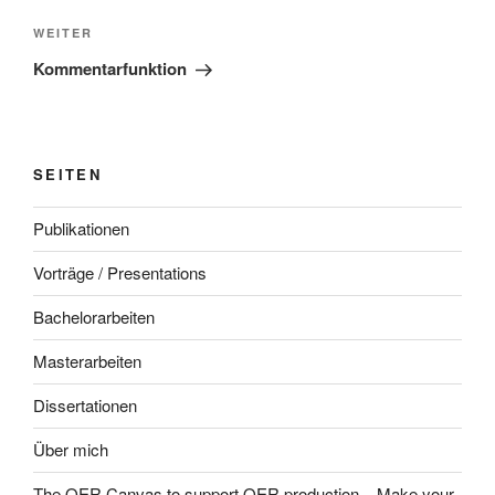
Nächster
WEITER
Beitrag
Kommentarfunktion
SEITEN
Publikationen
Vorträge / Presentations
Bachelorarbeiten
Masterarbeiten
Dissertationen
Über mich
The OER Canvas to support OER production – Make your