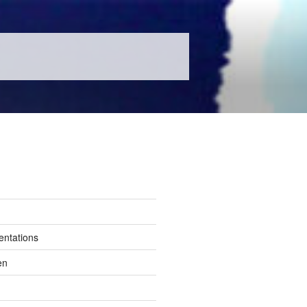
entations
en