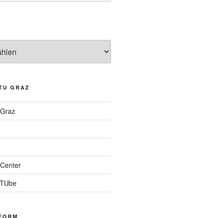
TU GRAZ
 Graz
Center
 TUbe
FORM