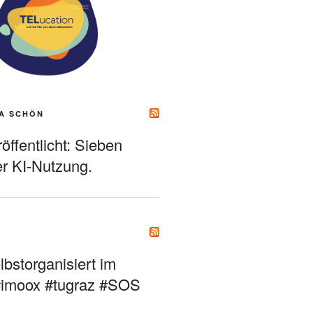
A SCHÖN
ffentlicht: Sieben
r KI-Nutzung.
bstorganisiert im
#imoox #tugraz #SOS