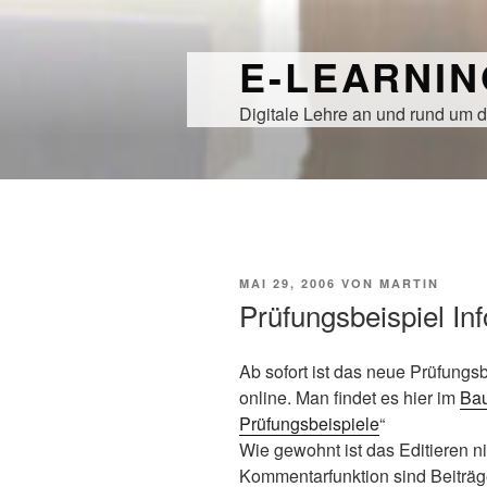
Zum
Inhalt
E-LEARNI
springen
Digitale Lehre an und rund um d
VERÖFFENTLICHT
MAI 29, 2006
VON
MARTIN
AM
Prüfungsbeispiel Inf
Ab sofort ist das neue Prüfungsb
online. Man findet es hier im
Bau
Prüfungsbeispiele
“
Wie gewohnt ist das Editieren nic
Kommentarfunktion sind Beiträge