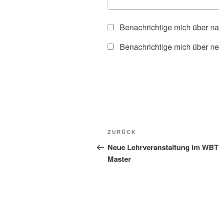
Benachrichtige mich über n
Benachrichtige mich über ne
Beitragsnavigation
Vorheriger
ZURÜCK
Beitrag
Neue Lehrveranstaltung im WBT
Master