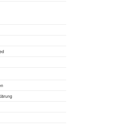
ed
en
lärung