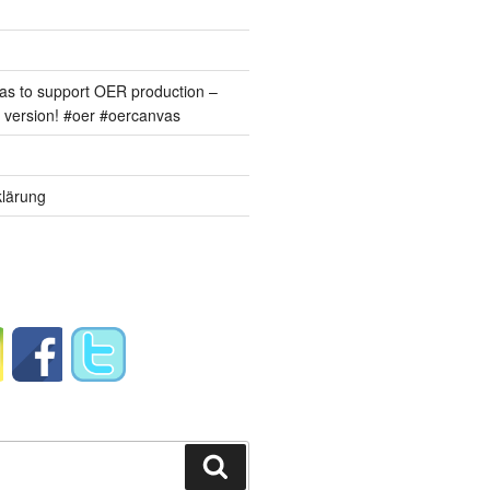
s to support OER production –
version! #oer #oercanvas
lärung
Suchen