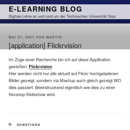
Zum
E-LEARNING BLOG
Inhalt
Digitale Lehre an und rund um der Technischen Universität Graz
springen
VERÖFFENTLICHT
MAI 21, 2007
VON
MARTIN
AM
[application] Flickrvision
Im Zuge einer Recherche bin ich auf diese Applikation
gestoßen:
Flickrvision
Hier werden nicht nur alle aktuell auf
Flickr
hochgeladenen
Bilder gezeigt, sondern via Mashup auch gleich gezeigt WO
dies passiert. Beeindruckend eigentlich wie dies zu einer
Nonstop-Slideshow wird.
KATEGORIEN
SONSTIGES