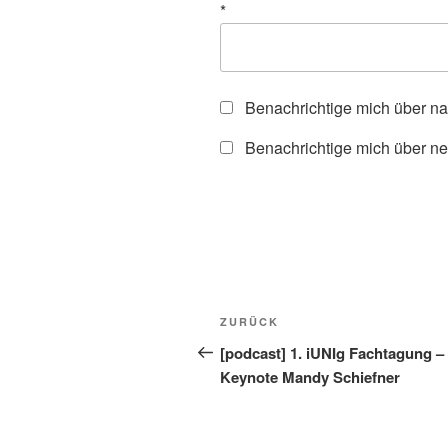
*
Benachrichtige mich über n
Benachrichtige mich über ne
Beitragsnavigation
Vorheriger
ZURÜCK
Beitrag
[podcast] 1. iUNIg Fachtagung –
Keynote Mandy Schiefner