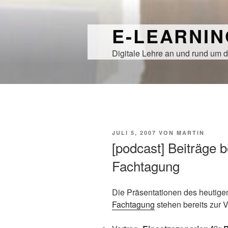
Zum
Inhalt
E-LEARNI
springen
Digitale Lehre an und rund um d
VERÖFFENTLICHT
JULI 5, 2007
VON
MARTIN
AM
[podcast] Beiträge b
Fachtagung
Die Präsentationen des heutige
Fachtagung
stehen bereits zur 