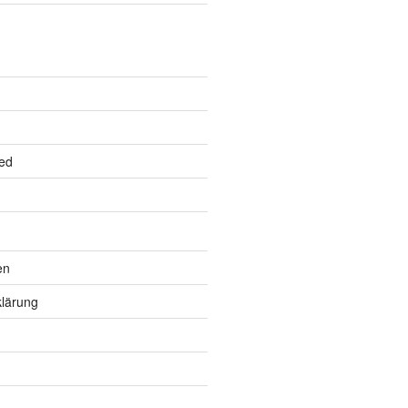
ed
en
lärung