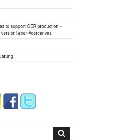
s to support OER production –
version! #oer #oercanvas
lärung
Suchen