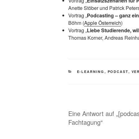
Vortrag „
Einsatzszenarien für 
Anette Stöber und Patrick Peters
Vortrag „
Podcasting – ganz ein
Böhm (
Apple Österreich
)
Vortrag „
Liebe Studierende, w
Thomas Korner, Andreas Reinha
KATEGORIEN
E-LEARNING
,
PODCAST
,
VE
Eine Antwort auf „[podcas
Fachtagung“