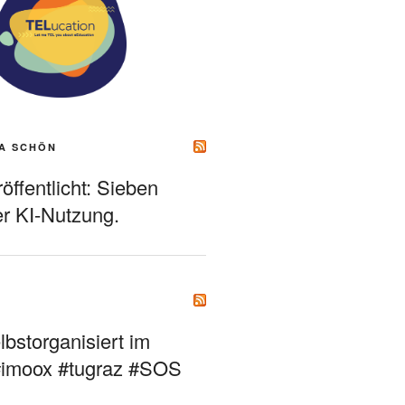
A SCHÖN
ffentlicht: Sieben
r KI-Nutzung.
bstorganisiert im
#imoox #tugraz #SOS