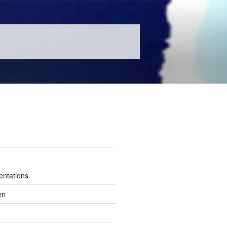
entations
en