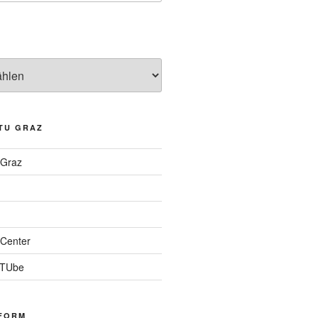
TU GRAZ
 Graz
Center
 TUbe
FORM