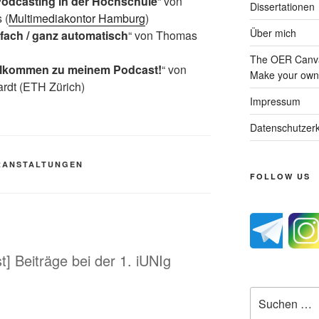
Podcasting in der Hochschule
“ von
Dissertationen
 (
Multimediakontor Hamburg
)
Über mich
fach / ganz automatisch
“ von Thomas
The OER Canva
illkommen zu meinem Podcast!
“ von
Make your own 
rdt (ETH Zürich)
Impressum
Datenschutzerk
RANSTALTUNGEN
FOLLOW US
t] Beiträge bei der 1. iUNIg
Suche
nach: