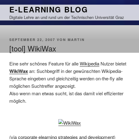
Zum
E-LEARNING BLOG
Inhalt
Digitale Lehre an und rund um der Technischen Universität Graz
springen
VERÖFFENTLICHT
SEPTEMBER 22, 2007
VON
MARTIN
AM
[tool] WikiWax
Eine sehr schönes Feature für alle
Wikipedia
Nutzer bietet
WikiWax
an: Suchbegriff in der gewünschten Wikipedia-
Sprache eingeben und gleichzeitig werden on-the-fly alle
möglichen Suchtreffer angezeigt.
Also wenn man etwas sucht, ist das damit viel effizienter
möglich.
(via
corporate elearning strategies and development
)